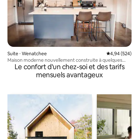
Suite ⋅ Wenatchee
Évaluation moy
4,94 (524)
Maison moderne nouvellement construite à quelques
Le confort d'un chez-soi et des tarifs
minutes de la ville et de Ridge
mensuels avantageux