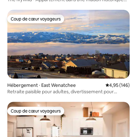
de style Tudor
Coup de cœur voyageurs
Coup de cœur voyageurs
Hébergement ⋅ East Wenatchee
Évaluation moy
4,95 (146)
Retraite paisible pour adultes, divertissement pour
enfants*
Coup de cœur voyageurs
Coup de cœur voyageurs