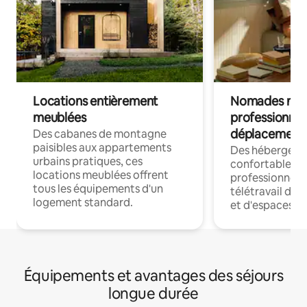
Locations entièrement
Nomades num
meublées
professionnel
déplacement
Des cabanes de montagne
paisibles aux appartements
Des hébergem
urbains pratiques, ces
confortables p
locations meublées offrent
professionnels
tous les équipements d'un
télétravail dis
logement standard.
et d'espaces de
Équipements et avantages des séjours
longue durée