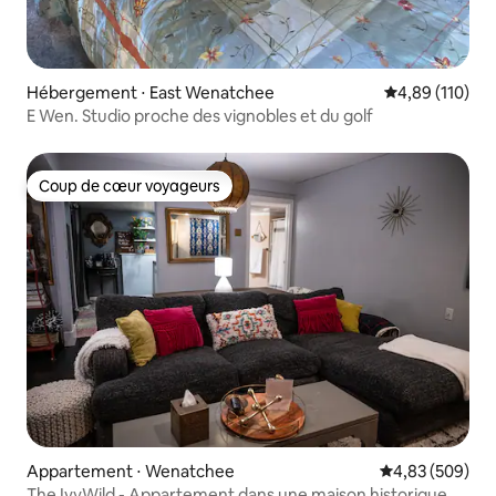
Hébergement ⋅ East Wenatchee
Évaluation moy
4,89 (110)
E Wen. Studio proche des vignobles et du golf
Coup de cœur voyageurs
Coup de cœur voyageurs
Appartement ⋅ Wenatchee
Évaluation moy
4,83 (509)
The IvyWild - Appartement dans une maison historique