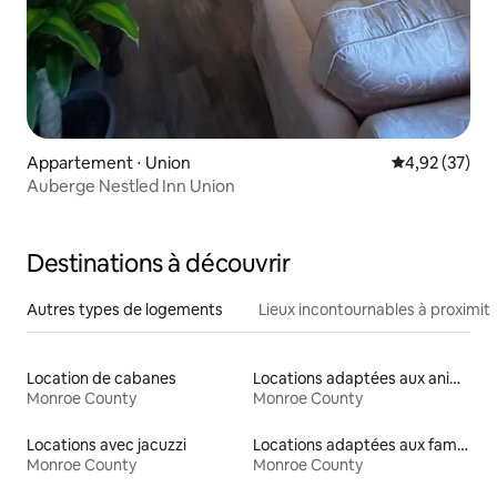
Appartement ⋅ Union
Évaluation mo
4,92 (37)
Auberge Nestled Inn Union
Destinations à découvrir
Autres types de logements
Lieux incontournables à proximit
Location de cabanes
Locations adaptées aux animaux
Monroe County
Monroe County
Locations avec jacuzzi
Locations adaptées aux familles
Monroe County
Monroe County