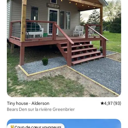
Tiny house ⋅ Alderson
Évaluation mo
4,97 (93)
Bears Den sur la rivière Greenbrier
Coup de cœur voyageurs