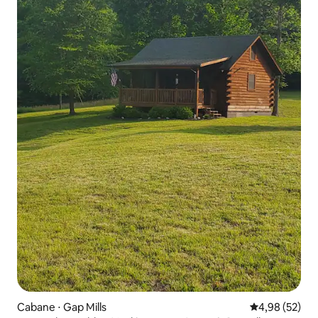
Cabane ⋅ Gap Mills
Évaluation mo
4,98 (52)