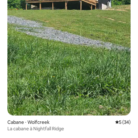
Cabane ⋅ Wolfcreek
Évaluation
5 (34)
La cabane à Nightfall Ridge