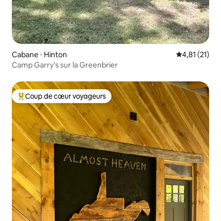
Cabane ⋅ Hinton
Évaluation mo
4,81 (21)
Camp Garry's sur la Greenbrier
Coup de cœur voyageurs
Coups de cœur voyageurs les plus appréciés