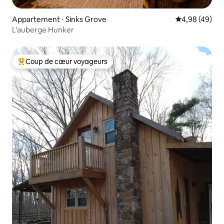
Appartement ⋅ Sinks Grove
Évaluation mo
4,98 (49)
L'auberge Hunker
Coup de cœur voyageurs
Coups de cœur voyageurs les plus appréciés