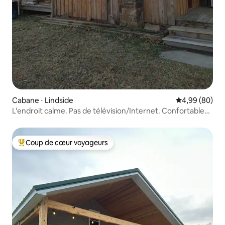
Cabane ⋅ Lindside
Évaluation mo
4,99 (80)
L'endroit calme. Pas de télévision/Internet. Confortable
et nostalgique.
Coup de cœur voyageurs
Coups de cœur voyageurs les plus appréciés