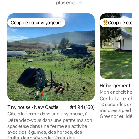
plus encore.
Coup de cœur voyageurs
Coup de cœur 
Coup de cœur voyageurs
Coups de cœur vo
Hébergement ⋅ Al
Mon endroit heur
Confortable, chal
10 secondes en voi
Tiny house ⋅ New Castle
Évaluation moyenne sur la base 
4,94 (160)
minutes à pied de 
Gîte à la ferme dans une tiny house, à
Greenbrier. Idéalement situé à
quelques minutes du sentier des
Détendez-vous dans une petite maison
proximité de nomb
Appalaches !
spacieuse dans une ferme en activité
notamment Pipest
avec des légumes, des herbes, des
Beartown et Watog
fruits, des chèvres laitières, des