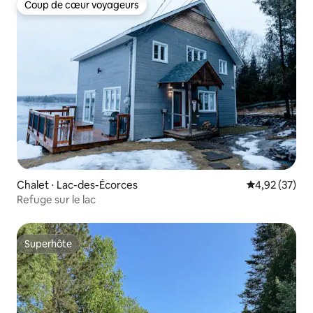
Coup de cœur voyageurs
Coup de cœur voyageurs
Chalet ⋅ Lac-des-Écorces
Évaluation mo
4,92 (37)
Refuge sur le lac
Superhôte
Superhôte