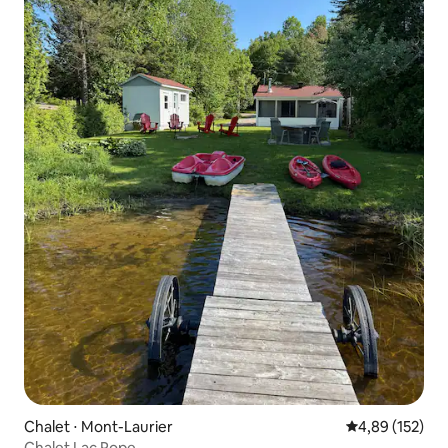
Chalet ⋅ Mont-Laurier
Évaluation moy
4,89 (152)
Chalet Lac Pope