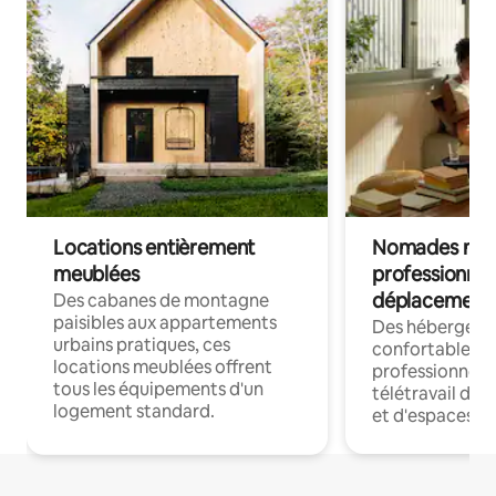
Locations entièrement
Nomades num
meublées
professionnel
déplacement
Des cabanes de montagne
paisibles aux appartements
Des hébergem
urbains pratiques, ces
confortables p
locations meublées offrent
professionnels
tous les équipements d'un
télétravail dis
logement standard.
et d'espaces de