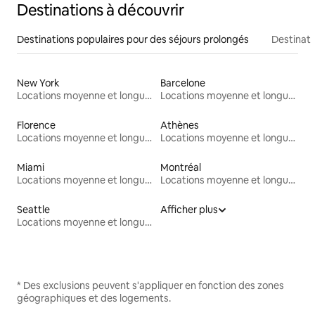
Destinations à découvrir
Destinations populaires pour des séjours prolongés
Destinati
New York
Barcelone
Locations moyenne et longue durée
Locations moyenne et longue durée
Florence
Athènes
Locations moyenne et longue durée
Locations moyenne et longue durée
Miami
Montréal
Locations moyenne et longue durée
Locations moyenne et longue durée
Seattle
Afficher plus
Locations moyenne et longue durée
* Des exclusions peuvent s'appliquer en fonction des zones
géographiques et des logements.