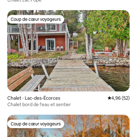
Coup de cœur voyageurs
Coup de cœur voyageurs
Chalet ⋅ Lac-des-Écorces
Évaluation mo
4,96 (52)
Chalet bord de l'eau et sentier
Coup de cœur voyageurs
Coup de cœur voyageurs