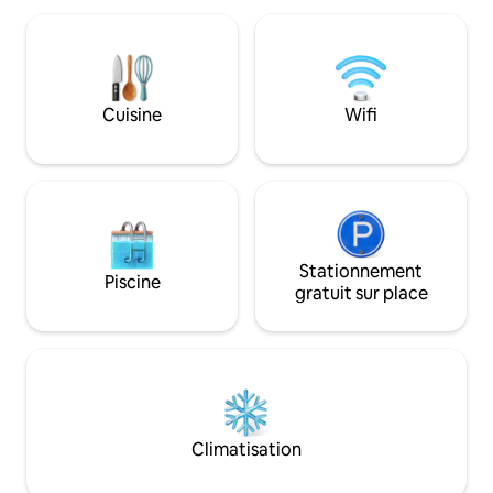
soleil inoubliables et de la beauté du
point de départ po
paysage environnant. Entouré par la
tout en étant ind
nature mais proche des lieux les plus
supermarchés et d
emblématiques de la région, c'est le
quelques minutes
refuge idéal pour tous ceux qui
d'une ferme, vous
Cuisine
Wifi
recherchent le confort, la tranquillité et
ingrédients locaux 
une expérience véritablement toscane
tels que des légu
du fromage.
Stationnement
Piscine
gratuit sur place
Climatisation