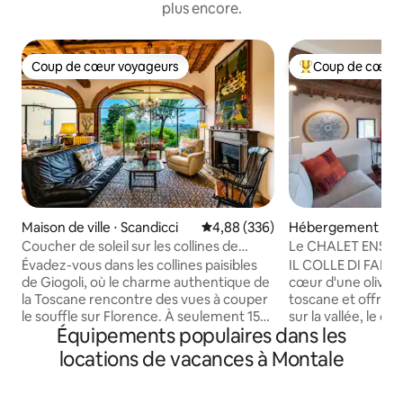
plus encore.
Coup de cœur voyageurs
Coup de cœur 
Coup de cœur voyageurs
Coups de cœur vo
Maison de ville ⋅ Scandicci
Évaluation moyenne sur la base 
4,88 (336)
Hébergement ⋅ Va
Coucher de soleil sur les collines de
Le CHALET ENSOL
Florence • Giogoli
près de Florence
Évadez-vous dans les collines paisibles
IL COLLE DI FALT
de Giogoli, où le charme authentique de
cœur d'une olivera
la Toscane rencontre des vues à couper
toscane et offran
le souffle sur Florence. À seulement 15
sur la vallée, le ch
Équipements populaires dans les
minutes du centre-ville et de la
remarquablement r
campagne du Chianti, cette élégante
quelques mois. Il s
locations de vacances à Montale
maison est le point de départ idéal pour
caravansérail il y 
explorer la Toscane tout en profitant de
une position strat
matinées tranquilles, de couchers de
Florence et du Mug