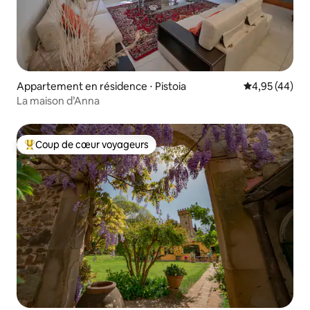
Appartement en résidence ⋅ Pistoia
Évaluation mo
4,95 (44)
La maison d’Anna
Coup de cœur voyageurs
Coups de cœur voyageurs les plus appréciés