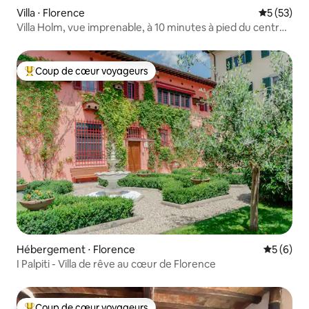
Villa ⋅ Florence
Évaluation
5 (53)
Villa Holm, vue imprenable, à 10 minutes à pied du centre-
ville
Coup de cœur voyageurs
Coups de cœur voyageurs les plus appréciés
Hébergement ⋅ Florence
Évaluatio
5 (6)
I Palpiti - Villa de rêve au cœur de Florence
Coup de cœur voyageurs