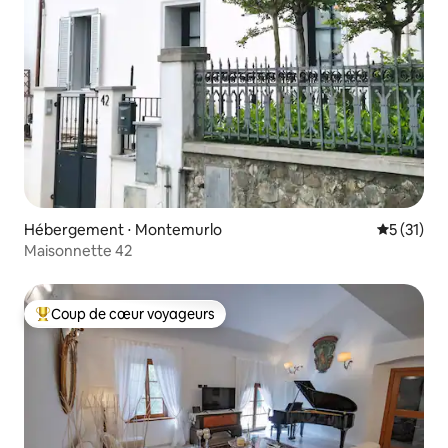
Hébergement ⋅ Montemurlo
Évaluation
5 (31)
Maisonnette 42
Coup de cœur voyageurs
Coups de cœur voyageurs les plus appréciés