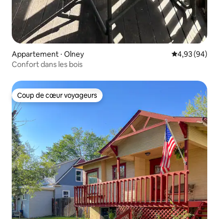
Appartement ⋅ Olney
Évaluation mo
4,93 (94)
Confort dans les bois
Coup de cœur voyageurs
Coup de cœur voyageurs