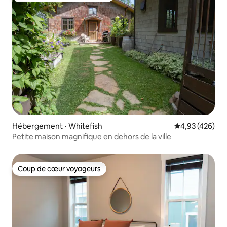
Hébergement ⋅ Whitefish
Évaluation moy
4,93 (426)
Petite maison magnifique en dehors de la ville
Coup de cœur voyageurs
Coup de cœur voyageurs