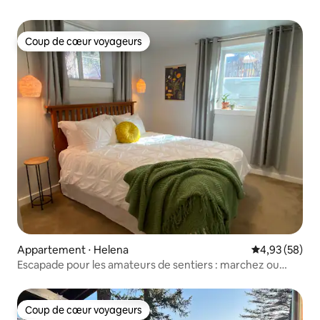
Coup de cœur voyageurs
Coup de cœur voyageurs
Appartement ⋅ Helena
Évaluation mo
4,93 (58)
Escapade pour les amateurs de sentiers : marchez ou
faites du vélo jusqu'au centre-ville
Coup de cœur voyageurs
Coup de cœur voyageurs