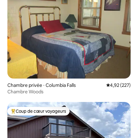
Chambre privée ⋅ Columbia Falls
Évaluation moy
4,92 (227)
Chambre Woods
Coup de cœur voyageurs
Coups de cœur voyageurs les plus appréciés