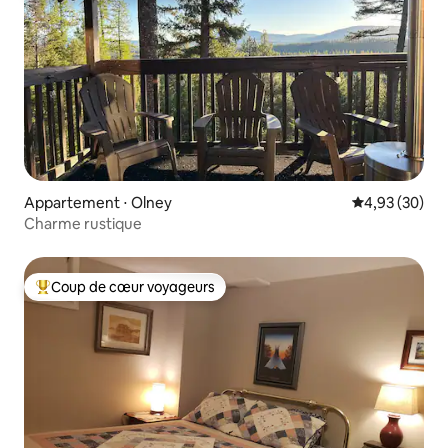
Appartement ⋅ Olney
Évaluation mo
4,93 (30)
Charme rustique
Coup de cœur voyageurs
Coups de cœur voyageurs les plus appréciés