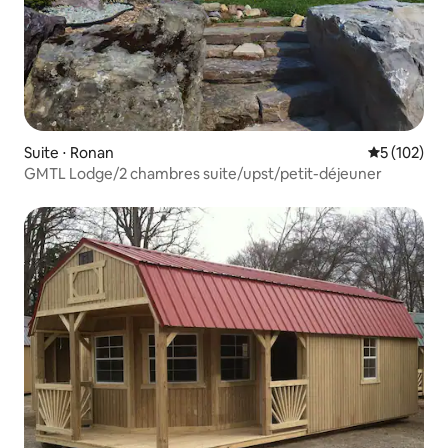
Suite ⋅ Ronan
Évaluation 
5 (102)
GMTL Lodge/2 chambres suite/upst/petit-déjeuner