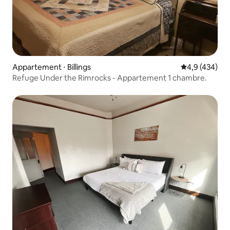
Appartement ⋅ Billings
Évaluation mo
4,9 (434)
Refuge Under the Rimrocks - Appartement 1 chambre.