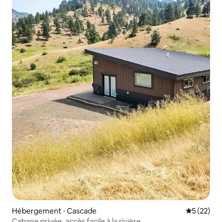
Hébergement ⋅ Cascade
Évaluation
5 (22)
Cabane privée, accès facile à la rivière