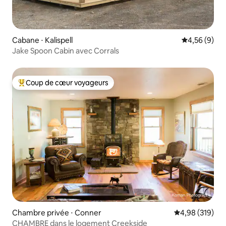
Cabane ⋅ Kalispell
Évaluation m
4,56 (9)
Jake Spoon Cabin avec Corrals
Coup de cœur voyageurs
Coups de cœur voyageurs les plus appréciés
Chambre privée ⋅ Conner
Évaluation moy
4,98 (319)
CHAMBRE dans le logement Creekside