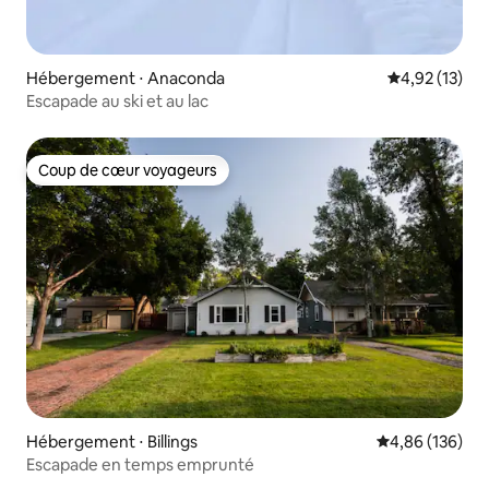
Hébergement ⋅ Anaconda
Évaluation mo
4,92 (13)
Escapade au ski et au lac
Coup de cœur voyageurs
Coup de cœur voyageurs
Hébergement ⋅ Billings
Évaluation moy
4,86 (136)
Escapade en temps emprunté