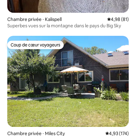
Chambre privée ⋅ Kalispell
Évaluation mo
4,98 (81)
Superbes vues sur la montagne dans le pays du Big Sky
Coup de cœur voyageurs
Coup de cœur voyageurs
Chambre privée ⋅ Miles City
Évaluation moy
4,93 (174)