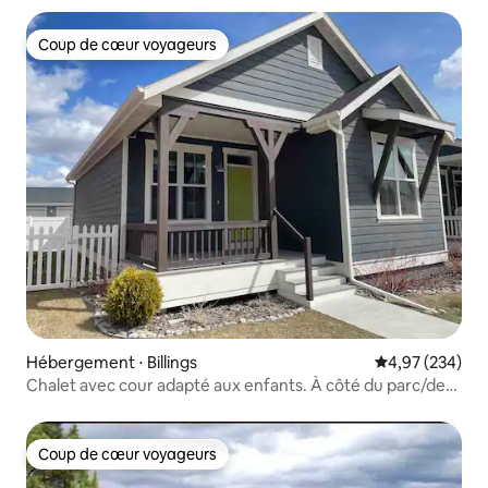
Coup de cœur voyageurs
Coup de cœur voyageurs
Hébergement ⋅ Billings
Évaluation moy
4,97 (234)
Chalet avec cour adapté aux enfants. À côté du parc/des
sentiers
Coup de cœur voyageurs
Coup de cœur voyageurs