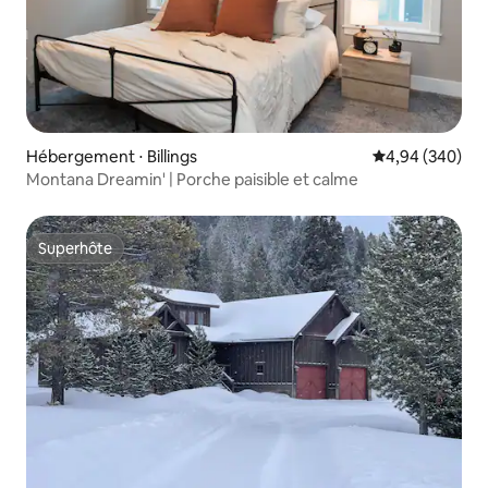
Hébergement ⋅ Billings
Évaluation moy
4,94 (340)
Montana Dreamin' | Porche paisible et calme
Superhôte
Superhôte