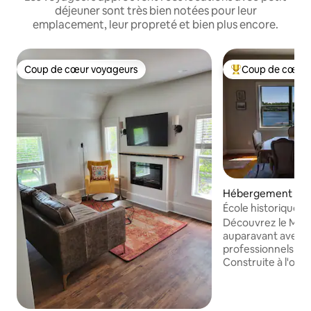
déjeuner sont très bien notées pour leur
emplacement, leur propreté et bien plus encore.
Coup de cœur voyageurs
Coup de cœur 
Coup de cœur voyageurs
Coups de cœur vo
Hébergement ⋅ N
École historique d
de basket intérieu
Découvrez le Mon
auparavant avec l
professionnels d'
Construite à l'or
en 1934, elle a é
tout en conserva
historique. Profit