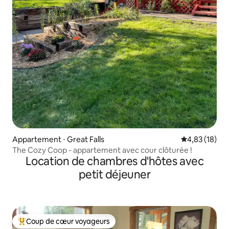
Appartement ⋅ Great Falls
Évaluation mo
4,83 (18)
The Cozy Coop - appartement avec cour clôturée !
Location de chambres d'hôtes avec
petit déjeuner
Coup de cœur voyageurs
Coups de cœur voyageurs les plus appréciés