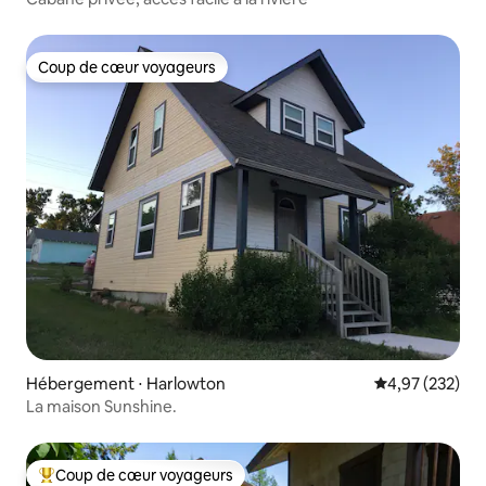
Coup de cœur voyageurs
Coup de cœur voyageurs
Hébergement ⋅ Harlowton
Évaluation moy
4,97 (232)
La maison Sunshine.
Coup de cœur voyageurs
Coups de cœur voyageurs les plus appréciés