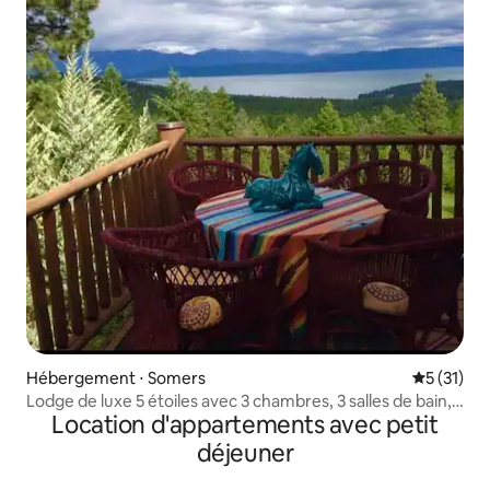
Hébergement ⋅ Somers
Évaluation
5 (31)
Lodge de luxe 5 étoiles avec 3 chambres, 3 salles de bain,
Location d'appartements avec petit
voiture électrique et chargeur
déjeuner