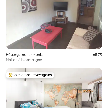
Hébergement ⋅ Montans
Évaluatio
5 (7)
Maison à la campagne
Coup de cœur voyageurs
Coups de cœur voyageurs les plus appréciés