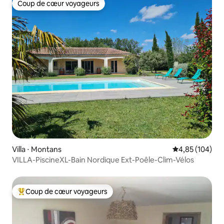
Coup de cœur voyageurs
Coup de cœur voyageurs
Villa ⋅ Montans
Évaluation moy
4,85 (104)
VILLA-PiscineXL-Bain Nordique Ext-Poêle-Clim-Vélos
Coup de cœur voyageurs
Coups de cœur voyageurs les plus appréciés