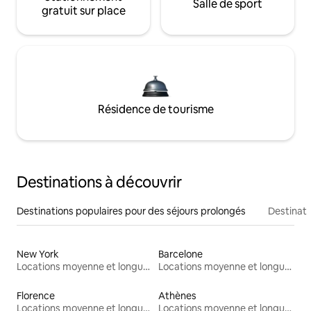
Salle de sport
gratuit sur place
Résidence de tourisme
Destinations à découvrir
Destinations populaires pour des séjours prolongés
Destinati
New York
Barcelone
Locations moyenne et longue durée
Locations moyenne et longue durée
Florence
Athènes
Locations moyenne et longue durée
Locations moyenne et longue durée