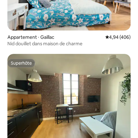
Appartement ⋅ Gaillac
Évaluation moy
4,94 (406)
Nid douillet dans maison de charme
Superhôte
Superhôte