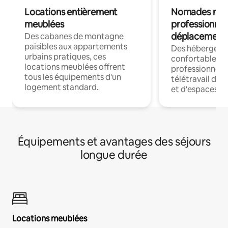
Locations entièrement
Nomades num
meublées
professionnel
déplacement
Des cabanes de montagne
paisibles aux appartements
Des hébergem
urbains pratiques, ces
confortables p
locations meublées offrent
professionnels
tous les équipements d'un
télétravail dis
logement standard.
et d'espaces de
Équipements et avantages des séjours
longue durée
Locations meublées