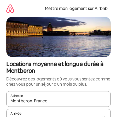
Aller
directement
Mettre mon logement sur Airbnb
au
contenu
Locations moyenne et longue durée à
Montberon
Découvrez des logements où vous vous sentez comme
chez vous pour un séjour d'un mois ou plus.
Adresse
Lorsque les résultats s'affichent, utilisez les flèches vers le hau
Arrivée