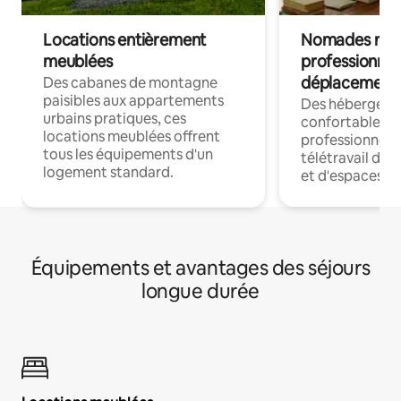
Locations entièrement
Nomades num
meublées
professionnel
déplacement
Des cabanes de montagne
paisibles aux appartements
Des hébergem
urbains pratiques, ces
confortables p
locations meublées offrent
professionnels
tous les équipements d'un
télétravail dis
logement standard.
et d'espaces de
Équipements et avantages des séjours
longue durée