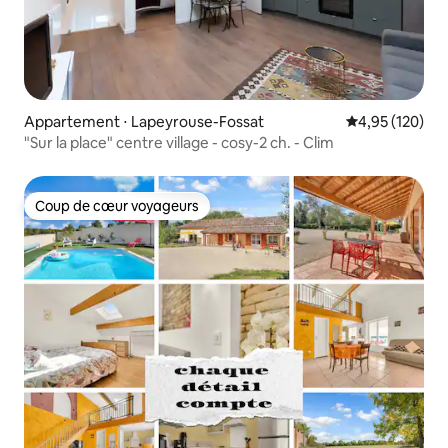
Appartement ⋅ Lapeyrouse-Fossat
Évaluation moy
4,95 (120)
"Sur la place" centre village - cosy-2 ch. - Clim
Coup de cœur voyageurs
Coup de cœur voyageurs