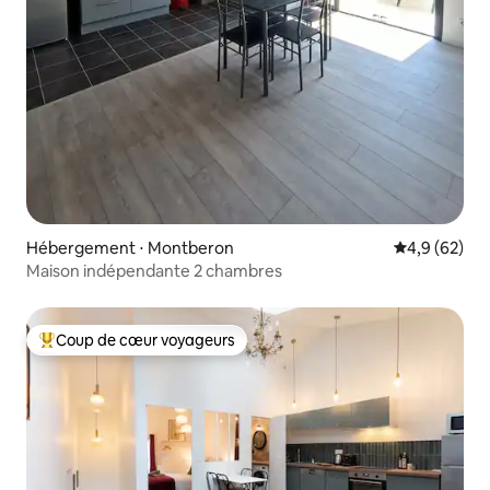
Hébergement ⋅ Montberon
Évaluation m
4,9 (62)
Maison indépendante 2 chambres
Coup de cœur voyageurs
Coups de cœur voyageurs les plus appréciés