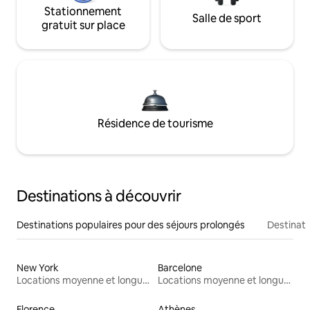
Stationnement
Salle de sport
gratuit sur place
Résidence de tourisme
Destinations à découvrir
Destinations populaires pour des séjours prolongés
Destinati
New York
Barcelone
Locations moyenne et longue durée
Locations moyenne et longue durée
Florence
Athènes