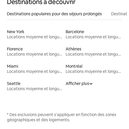
Destinations à découvrir
Destinations populaires pour des séjours prolongés
Destinati
New York
Barcelone
Locations moyenne et longue durée
Locations moyenne et longue durée
Florence
Athènes
Locations moyenne et longue durée
Locations moyenne et longue durée
Miami
Montréal
Locations moyenne et longue durée
Locations moyenne et longue durée
Seattle
Afficher plus
Locations moyenne et longue durée
* Des exclusions peuvent s'appliquer en fonction des zones
géographiques et des logements.