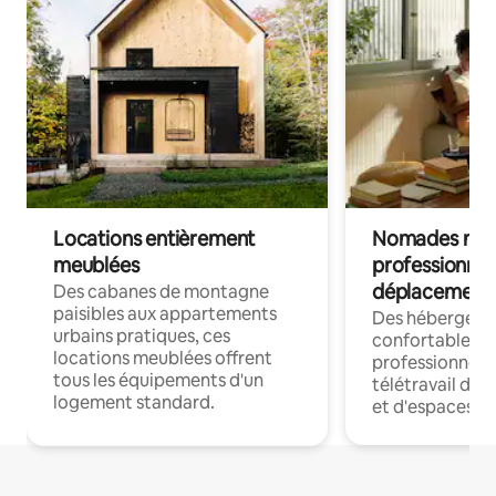
Locations entièrement
Nomades num
meublées
professionnel
déplacement
Des cabanes de montagne
paisibles aux appartements
Des hébergem
urbains pratiques, ces
confortables p
locations meublées offrent
professionnels
tous les équipements d'un
télétravail dis
logement standard.
et d'espaces de