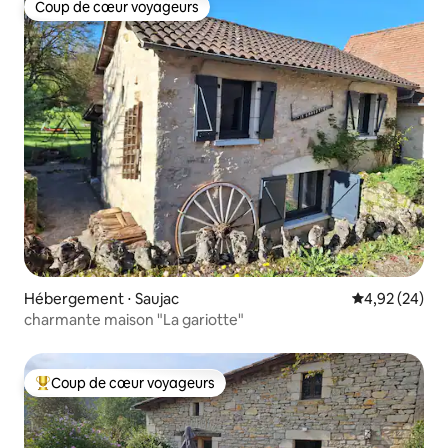
Coup de cœur voyageurs
Coup de cœur voyageurs
Hébergement ⋅ Saujac
Évaluation mo
4,92 (24)
charmante maison "La gariotte"
Coup de cœur voyageurs
Coups de cœur voyageurs les plus appréciés