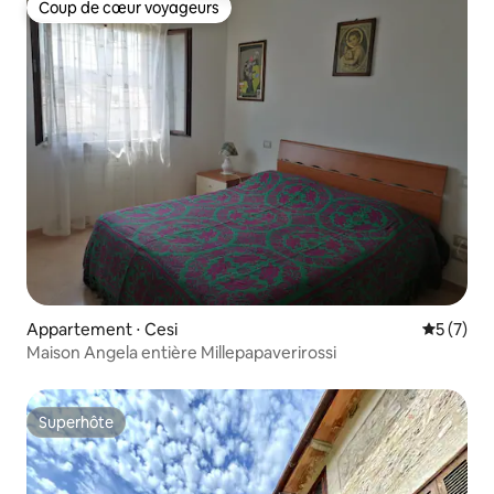
Coup de cœur voyageurs
Coup de cœur voyageurs
Appartement ⋅ Cesi
Évaluatio
5 (7)
Maison Angela entière Millepapaverirossi
Superhôte
Superhôte