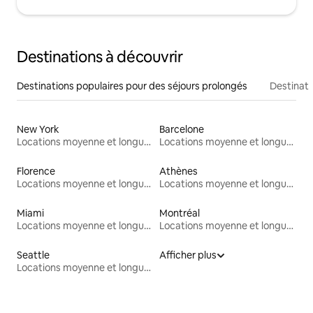
Destinations à découvrir
Destinations populaires pour des séjours prolongés
Destinati
New York
Barcelone
Locations moyenne et longue durée
Locations moyenne et longue durée
Florence
Athènes
Locations moyenne et longue durée
Locations moyenne et longue durée
Miami
Montréal
Locations moyenne et longue durée
Locations moyenne et longue durée
Seattle
Afficher plus
Locations moyenne et longue durée