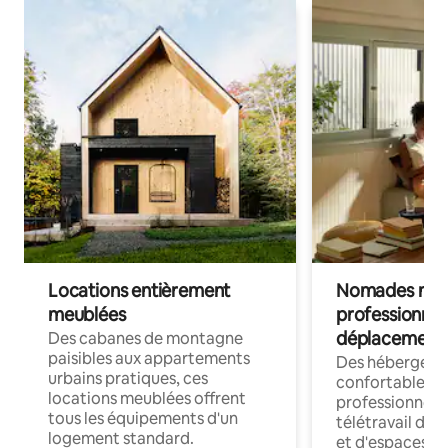
Locations entièrement
Nomades num
meublées
professionnel
déplacement
Des cabanes de montagne
paisibles aux appartements
Des hébergem
urbains pratiques, ces
confortables p
locations meublées offrent
professionnels
tous les équipements d'un
télétravail dis
logement standard.
et d'espaces de