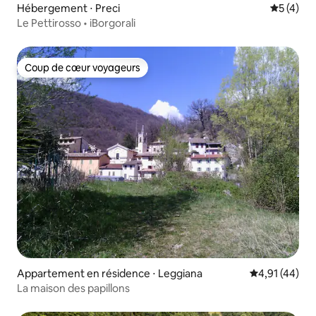
Hébergement ⋅ Preci
Évaluatio
5 (4)
Le Pettirosso • iBorgorali
Coup de cœur voyageurs
Coup de cœur voyageurs
Appartement en résidence ⋅ Leggiana
Évaluation mo
4,91 (44)
La maison des papillons