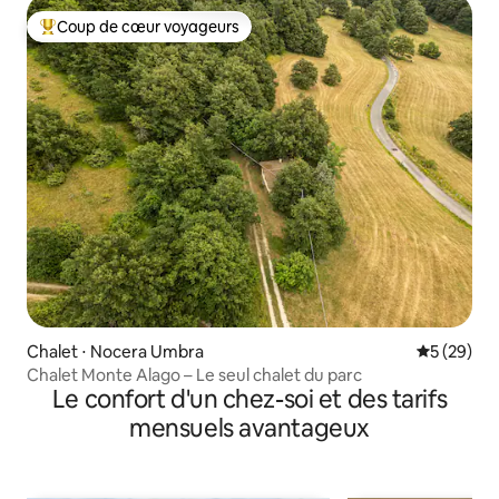
Coup de cœur voyageurs
Coups de cœur voyageurs les plus appréciés
Chalet ⋅ Nocera Umbra
Évaluation
5 (29)
Chalet Monte Alago – Le seul chalet du parc
Le confort d'un chez-soi et des tarifs
mensuels avantageux