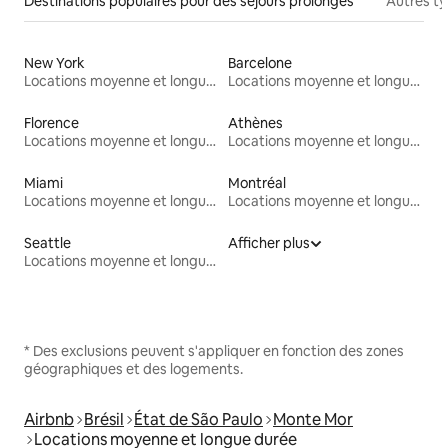
Destinations populaires pour des séjours prolongés
Autres t
New York
Barcelone
Locations moyenne et longue durée
Locations moyenne et longue durée
Florence
Athènes
Locations moyenne et longue durée
Locations moyenne et longue durée
Miami
Montréal
Locations moyenne et longue durée
Locations moyenne et longue durée
Seattle
Afficher plus
Locations moyenne et longue durée
* Des exclusions peuvent s'appliquer en fonction des zones
géographiques et des logements.
Airbnb
Brésil
État de São Paulo
Monte Mor
Locations moyenne et longue durée