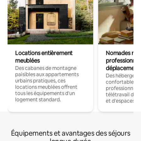
Locations entièrement
Nomades num
meublées
professionnel
déplacement
Des cabanes de montagne
paisibles aux appartements
Des hébergem
urbains pratiques, ces
confortables p
locations meublées offrent
professionnels
tous les équipements d'un
télétravail dis
logement standard.
et d'espaces de
Équipements et avantages des séjours