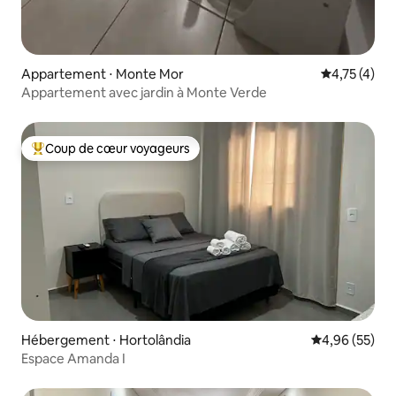
Appartement ⋅ Monte Mor
Évaluation m
4,75 (4)
Appartement avec jardin à Monte Verde
Coup de cœur voyageurs
Coups de cœur voyageurs les plus appréciés
Hébergement ⋅ Hortolândia
Évaluation mo
4,96 (55)
Espace Amanda I