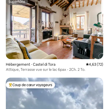
Superhôte
Superhôte
Hébergement ⋅ Castel di Tora
Évaluation mo
4,63 (72)
Attique, Terrasse vue sur le lac 6pax - 2Ch. 2 To.
Coup de cœur voyageurs
Coups de cœur voyageurs les plus appréciés