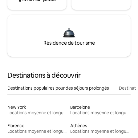
Résidence de tourisme
Destinations à découvrir
Destinations populaires pour des séjours prolongés
Destinati
New York
Barcelone
Locations moyenne et longue durée
Locations moyenne et longue durée
Florence
Athènes
Locations moyenne et longue durée
Locations moyenne et longue durée