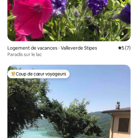
Logement de vacances ⋅ Valleverde Stipes
Évaluatio
5 (7)
Paradis sur le lac
Coup de cœur voyageurs
Coups de cœur voyageurs les plus appréciés