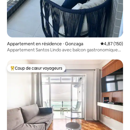
Appartement en résidence ⋅ Gonzaga
Évaluation moy
4,87 (150)
Appartement Santos Lindo avec balcon gastronomique
vue MER
Coup de cœur voyageurs
Coups de cœur voyageurs les plus appréciés