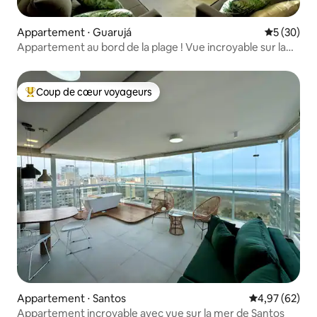
Appartement ⋅ Guarujá
Évaluation
5 (30)
Appartement au bord de la plage ! Vue incroyable sur la
mer
Coup de cœur voyageurs
Coups de cœur voyageurs les plus appréciés
Appartement ⋅ Santos
Évaluation mo
4,97 (62)
Appartement incroyable avec vue sur la mer de Santos