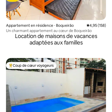
Appartement en résidence ⋅ Boqueirão
Évaluation moy
4,95 (158)
Un charmant appartement au cœur de Boqueirão
Location de maisons de vacances
adaptées aux familles
Coup de cœur voyageurs
Coups de cœur voyageurs les plus appréciés