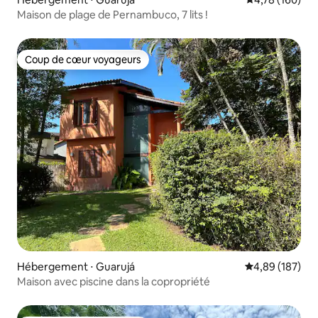
Maison de plage de Pernambuco, 7 lits !
Coup de cœur voyageurs
Coup de cœur voyageurs
Hébergement ⋅ Guarujá
Évaluation moy
4,89 (187)
Maison avec piscine dans la copropriété