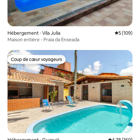
Hébergement ⋅ Vila Julia
Évaluation 
5 (109)
Maison entière - Praia da Enseada
Coup de cœur voyageurs
Coup de cœur voyageurs
Hébergement ⋅ Guarujá
Évaluation moy
4,78 (160)