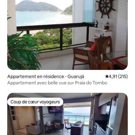
Appartement en résidence ⋅ Guarujá
Évaluation moy
4,91 (215)
Appartement avec belle vue sur Praia do Tombo
Coup de cœur voyageurs
Coup de cœur voyageurs