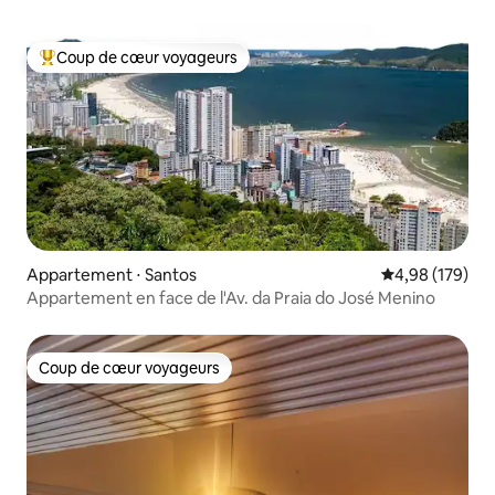
Coup de cœur voyageurs
Coups de cœur voyageurs les plus appréciés
Appartement ⋅ Santos
Évaluation moy
4,98 (179)
Appartement en face de l'Av. da Praia do José Menino
Coup de cœur voyageurs
Coup de cœur voyageurs