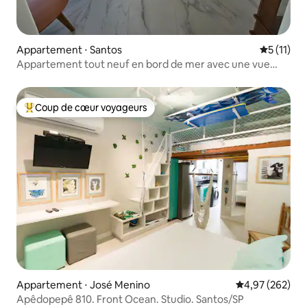
Appartement ⋅ Santos
Évaluatio
5 (11)
Appartement tout neuf en bord de mer avec une vue
imprenable.
Coup de cœur voyageurs
Coups de cœur voyageurs les plus appréciés
Appartement ⋅ José Menino
Évaluation moy
4,97 (262)
Apêdopepê 810. Front Ocean. Studio. Santos/SP