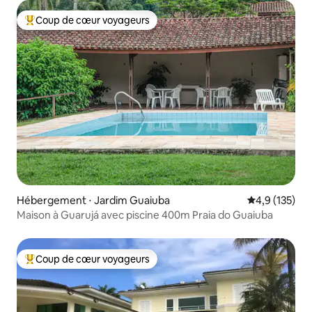
Coup de cœur voyageurs
Coups de cœur voyageurs les plus appréciés
Hébergement ⋅ Jardim Guaiuba
Évaluation mo
4,9 (135)
Maison à Guarujá avec piscine 400m Praia do Guaiuba
Coup de cœur voyageurs
Coups de cœur voyageurs les plus appréciés