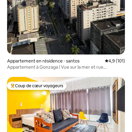
Appartement en résidence ⋅ santos
Évaluation mo
4,9 (101)
Appartement à Gonzaga | Vue sur la mer et rue
gastronomique
Coup de cœur voyageurs
Coups de cœur voyageurs les plus appréciés