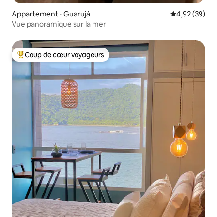
Appartement ⋅ Guarujá
Évaluation mo
4,92 (39)
Vue panoramique sur la mer
Coup de cœur voyageurs
Coups de cœur voyageurs les plus appréciés