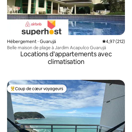
Hébergement ⋅ Guarujá
Évaluation moy
4,97 (212)
Belle maison de plage à Jardim Acapulco Guarujá
Locations d'appartements avec
climatisation
Coup de cœur voyageurs
Coups de cœur voyageurs les plus appréciés