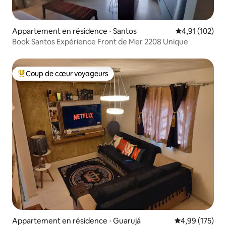
Appartement en résidence ⋅ Santos
Évaluation moy
4,91 (102)
Book Santos Expérience Front de Mer 2208 Unique
Coup de cœur voyageurs
Coups de cœur voyageurs les plus appréciés
Appartement en résidence ⋅ Guarujá
Évaluation moy
4,99 (175)