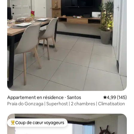
Appartement en résidence ⋅ Santos
Évaluation moy
4,99 (145)
Praia do Gonzaga | Superhost | 2 chambres | Climatisation
Coup de cœur voyageurs
Coups de cœur voyageurs les plus appréciés