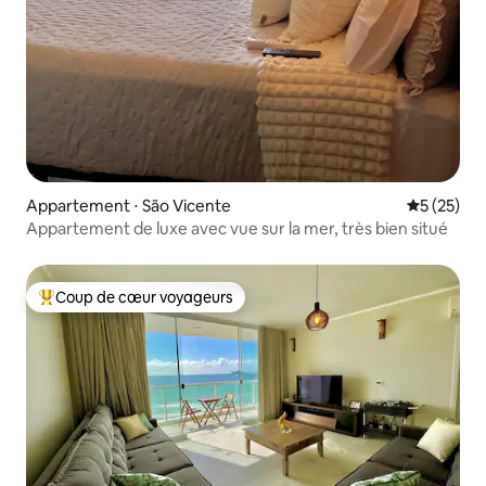
Appartement ⋅ São Vicente
Évaluation
5 (25)
Appartement de luxe avec vue sur la mer, très bien situé
Coup de cœur voyageurs
Coups de cœur voyageurs les plus appréciés