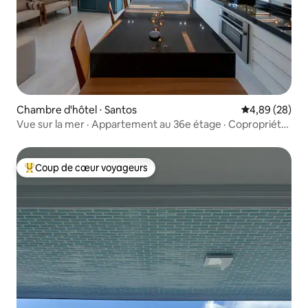
Chambre d'hôtel ⋅ Santos
Évaluation mo
4,89 (28)
Vue sur la mer · Appartement au 36e étage · Copropriété
illimitée
Coup de cœur voyageurs
Coups de cœur voyageurs les plus appréciés