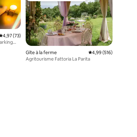
Évaluation moyenne sur la base de 73 commentaires : 4,97 sur 5
4,97 (73)
parking
ntaires : 4,95 sur 5
Gîte à la ferme
Évaluation moyenne sur
4,99 (516)
Agritourisme Fattoria La Parita