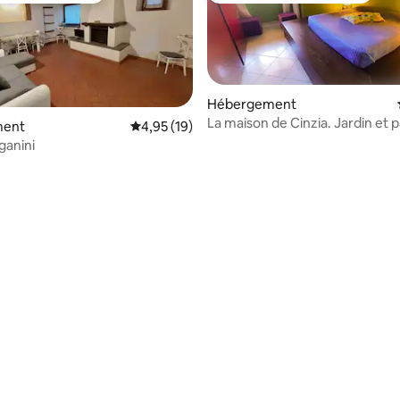
Hébergement
La maison de Cinzia. Jardin et 
ment
Évaluation moyenne sur la base de 19 comme
4,95 (19)
privé
ganini