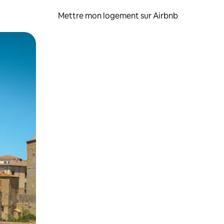
Mettre mon logement sur Airbnb
sant glisser.