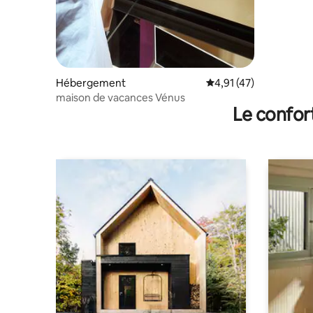
Hébergement
Évaluation moyenne su
4,91 (47)
maison de vacances Vénus
Le confor