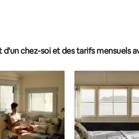
r la base de 47 commentaires : 4,91 sur 5
t d'un chez-soi et des tarifs mensuels 