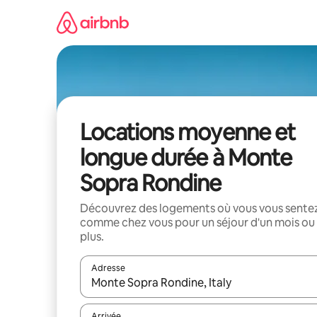
Aller
directement
au
contenu
Locations moyenne et
longue durée à Monte
Sopra Rondine
Découvrez des logements où vous vous sente
comme chez vous pour un séjour d'un mois ou
plus.
Adresse
Lorsque les résultats s'affichent, utilisez les flèc
Arrivée