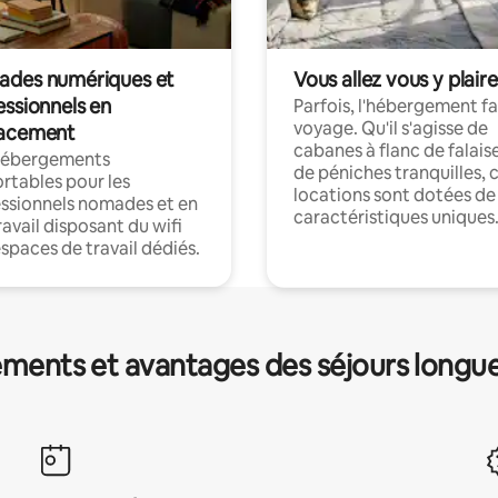
des numériques et
Vous allez vous y plaire
essionnels en
Parfois, l'hébergement fai
voyage. Qu'il s'agisse de
acement
cabanes à flanc de falais
hébergements
de péniches tranquilles, 
rtables pour les
locations sont dotées de
ssionnels nomades et en
caractéristiques uniques
ravail disposant du wifi
espaces de travail dédiés.
ments et avantages des séjours longu