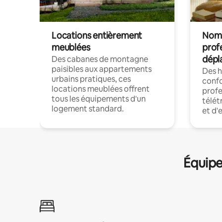
Locations entièrement
Noma
meublées
prof
dépl
Des cabanes de montagne
paisibles aux appartements
Des 
urbains pratiques, ces
confo
locations meublées offrent
profe
tous les équipements d'un
télét
logement standard.
et d'
Équipe