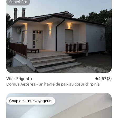
Superhôte
Superhôte
Villa ⋅ Frigento
Évaluation m
4,67 (3)
Domus Aeterea - un havre de paix au cœur d’Irpinia
Coup de cœur voyageurs
Coup de cœur voyageurs