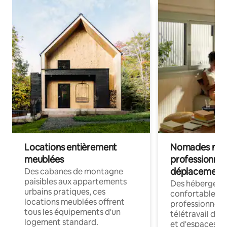
Locations entièrement
Nomades num
meublées
professionnel
déplacement
Des cabanes de montagne
paisibles aux appartements
Des hébergem
urbains pratiques, ces
confortables p
locations meublées offrent
professionnels
tous les équipements d'un
télétravail dis
logement standard.
et d'espaces de