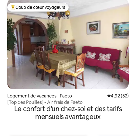
Coup de cœur voyageurs
Coups de cœur voyageurs les plus appréciés
Logement de vacances ⋅ Faeto
Évaluation mo
4,92 (52)
[Top des Pouilles] - Air frais de Faeto
Le confort d'un chez-soi et des tarifs
mensuels avantageux