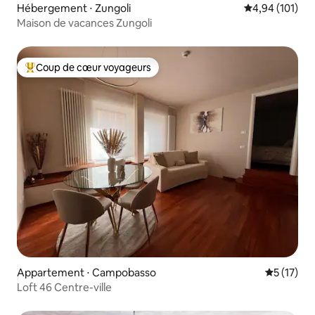
Hébergement ⋅ Zungoli
Évaluation moy
4,94 (101)
Maison de vacances Zungoli
Coup de cœur voyageurs
Coups de cœur voyageurs les plus appréciés
Appartement ⋅ Campobasso
Évaluation
5 (17)
Loft 46 Centre-ville