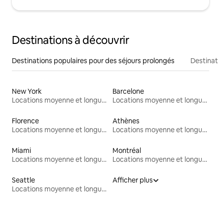
Destinations à découvrir
Destinations populaires pour des séjours prolongés
Destinati
New York
Barcelone
Locations moyenne et longue durée
Locations moyenne et longue durée
Florence
Athènes
Locations moyenne et longue durée
Locations moyenne et longue durée
Miami
Montréal
Locations moyenne et longue durée
Locations moyenne et longue durée
Seattle
Afficher plus
Locations moyenne et longue durée