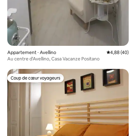
Appartement ⋅ Avellino
Évaluation mo
4,88 (40)
Au centre d'Avellino, Casa Vacanze Positano
Coup de cœur voyageurs
Coup de cœur voyageurs