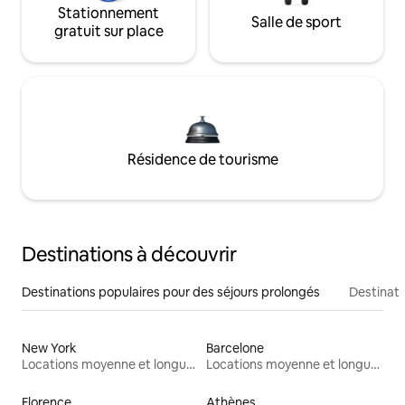
Stationnement
Salle de sport
gratuit sur place
Résidence de tourisme
Destinations à découvrir
Destinations populaires pour des séjours prolongés
Destinati
New York
Barcelone
Locations moyenne et longue durée
Locations moyenne et longue durée
Florence
Athènes