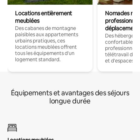
Locations entièrement
Nomades num
meublées
professionnel
déplacement
Des cabanes de montagne
paisibles aux appartements
Des hébergem
urbains pratiques, ces
confortables p
locations meublées offrent
professionnels
tous les équipements d'un
télétravail dis
logement standard.
et d'espaces de
Équipements et avantages des séjours
longue durée