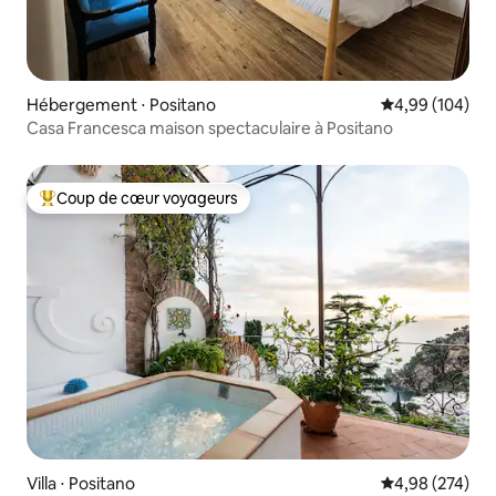
Hébergement ⋅ Positano
Évaluation moy
4,99 (104)
Casa Francesca maison spectaculaire à Positano
Coup de cœur voyageurs
Coups de cœur voyageurs les plus appréciés
Villa ⋅ Positano
Évaluation moy
4,98 (274)