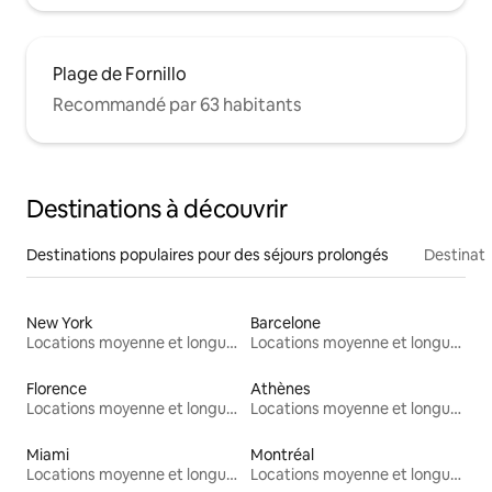
Plage de Fornillo
Recommandé par 63 habitants
Destinations à découvrir
Destinations populaires pour des séjours prolongés
Destinati
New York
Barcelone
Locations moyenne et longue durée
Locations moyenne et longue durée
Florence
Athènes
Locations moyenne et longue durée
Locations moyenne et longue durée
Miami
Montréal
Locations moyenne et longue durée
Locations moyenne et longue durée