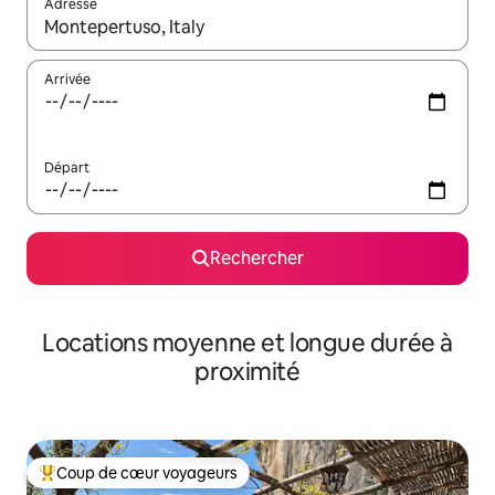
Adresse
Lorsque les résultats s'affichent, utilisez les flèches vers le hau
Arrivée
Départ
Rechercher
Locations moyenne et longue durée à
proximité
Coup de cœur voyageurs
Coups de cœur voyageurs les plus appréciés