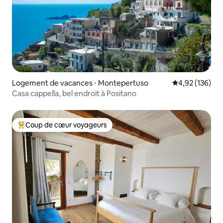
Logement de vacances ⋅ Montepertuso
Évaluation moy
4,92 (136)
Casa cappella, bel endroit à Positano
Coup de cœur voyageurs
Coups de cœur voyageurs les plus appréciés