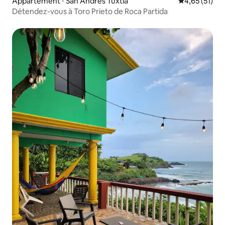
Appartement ⋅ San Andrés Tuxtla
Évaluation mo
4,65 (51)
Détendez-vous à Toro Prieto de Roca Partida