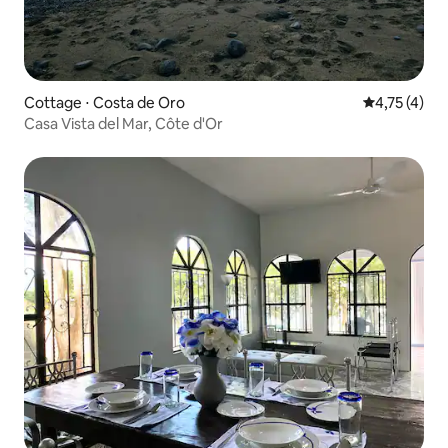
Cottage ⋅ Costa de Oro
Évaluation m
4,75 (4)
Casa Vista del Mar, Côte d'Or