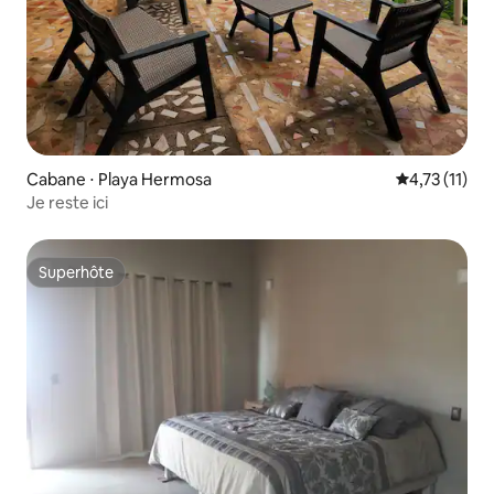
Cabane ⋅ Playa Hermosa
Évaluation m
4,73 (11)
Je reste ici
Superhôte
Superhôte