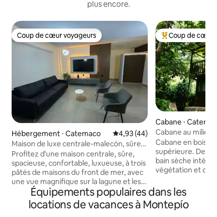
plus encore.
Coup de cœur voyageurs
Coup de cœur 
Coup de cœur voyageurs
Coups de cœur vo
Cabane ⋅ Catema
Cabane au milieu d
Hébergement ⋅ Catemaco
Évaluation moyenne sur la base
4,93 (44)
Cabane en bois de
Maison de luxe centrale-malecón, sûre,
supérieure. Deux li
36 équipements.
Profitez d'une maison centrale, sûre,
bain sèche intérieure. Entou
spacieuse, confortable, luxueuse, à trois
végétation et d'oiseaux. Un en
pâtés de maisons du front de mer, avec
pour se reposer ave
une vue magnifique sur la lagune et les
de la jungle, se p
Équipements populaires dans les
montagnes. 36 équipements inclus dans
arbres centenaires
le coût, et 5 équipements avec un coût
locations de vacances à Montepío
observer les oisea
supplémentaire. Renseignez-vous sur
connaître l'utilisa