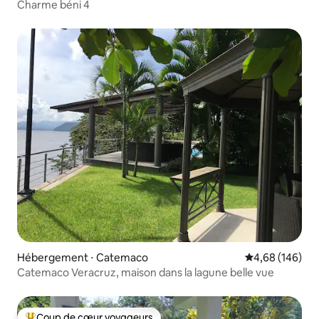
Charme béni 4
Hébergement ⋅ Catemaco
Évaluation moy
4,68 (146)
Catemaco Veracruz, maison dans la lagune belle vue
Coup de cœur voyageurs