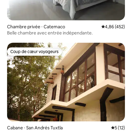
Chambre privée ⋅ Catemaco
Évaluation moy
4,86 (452)
Belle chambre avec entrée indépendante.
Coup de cœur voyageurs
Coup de cœur voyageurs
Cabane ⋅ San Andrés Tuxtla
Évaluation
5 (12)