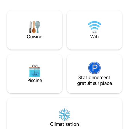
d'autres services tels que : *Promenade
médicinales, met
en bateau et jet-ski dans la lagune de
boue, se baigner da
Catemaco. *Temazcal. *Repas dans des
rivière ou sous la 
restaurants traditionnels. *Visitez des
côté de laquelle ja
lieux éco-touristiques * Nettoyage et
eaux carboniques 
clairvoyance avec le sorcier. Profitez de
la beauté et du mysticisme de la région.
Cuisine
Wifi
Vous êtes bienvenus
Stationnement
Piscine
gratuit sur place
Climatisation