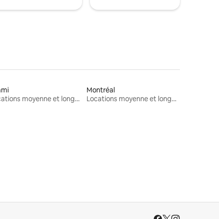
ami
Montréal
Locations moyenne et longue durée
Locations moyenne et longue durée