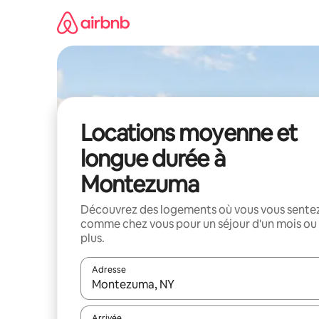
Aller
directement
au
contenu
Locations moyenne et
longue durée à
Montezuma
Découvrez des logements où vous vous sente
comme chez vous pour un séjour d'un mois ou
plus.
Adresse
Lorsque les résultats s'affichent, utilisez les flèc
Arrivée