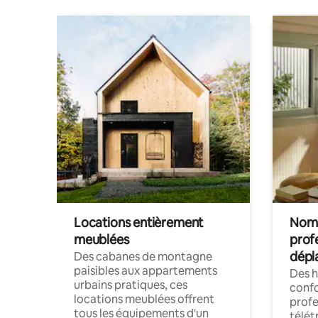
Locations entièrement
Noma
meublées
prof
dépl
Des cabanes de montagne
paisibles aux appartements
Des 
urbains pratiques, ces
confo
locations meublées offrent
profe
tous les équipements d'un
télét