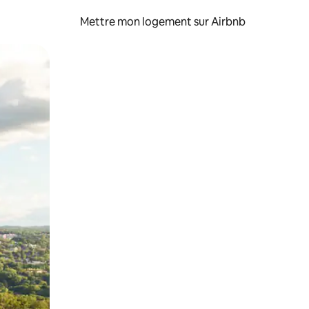
Mettre mon logement sur Airbnb
sant glisser.