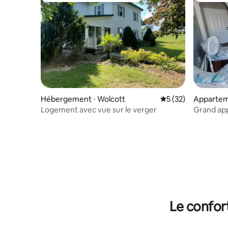
Hébergement ⋅ Wolcott
Évaluation moyenne
5 (32)
Appartem
Logement avec vue sur le verger
Grand ap
chambre,
Le confor