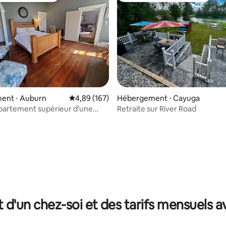
 sur la base de 32 commentaires : 5 sur 5
ent ⋅ Auburn
Évaluation moyenne sur la base de 167 commen
4,89 (167)
Hébergement ⋅ Cayuga
partement supérieur d'une
Retraite sur River Road
 animaux acceptés
t d'un chez-soi et des tarifs mensuels 