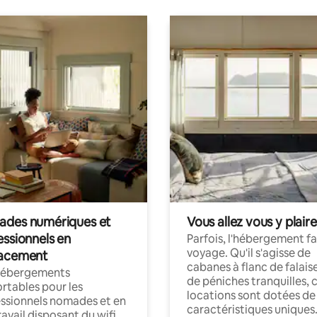
des numériques et
Vous allez vous y plaire
essionnels en
Parfois, l'hébergement fai
voyage. Qu'il s'agisse de
acement
cabanes à flanc de falais
hébergements
de péniches tranquilles, 
rtables pour les
locations sont dotées de
ssionnels nomades et en
caractéristiques uniques
ravail disposant du wifi