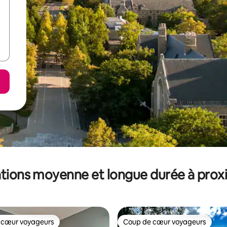
tions moyenne et longue durée à prox
 cœur voyageurs
Coup de cœur voyageurs
 cœur voyageurs
Coup de cœur voyageurs