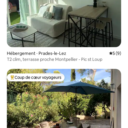
Hébergement ⋅ Prades-le-Lez
Évaluatio
5 (9)
T2 clim, terrasse proche Montpellier - Pic st Loup
Coup de cœur voyageurs
Coups de cœur voyageurs les plus appréciés