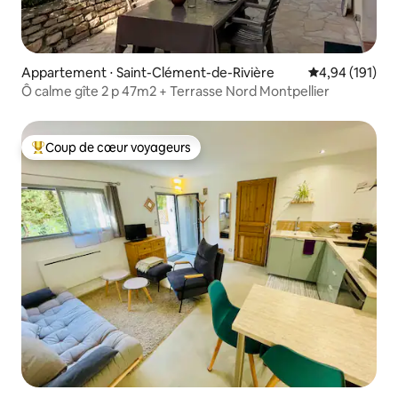
Appartement ⋅ Saint-Clément-de-Rivière
Évaluation moy
4,94 (191)
Ô calme gîte 2 p 47m2 + Terrasse Nord Montpellier
Coup de cœur voyageurs
Coups de cœur voyageurs les plus appréciés