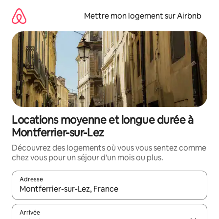
Aller
directement
Mettre mon logement sur Airbnb
au
contenu
Locations moyenne et longue durée à
Montferrier-sur-Lez
Découvrez des logements où vous vous sentez comme
chez vous pour un séjour d'un mois ou plus.
Adresse
Lorsque les résultats s'affichent, utilisez les flèches vers le hau
Arrivée