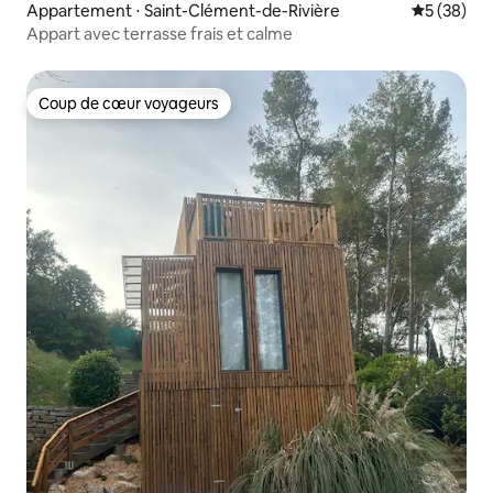
Appartement ⋅ Saint-Clément-de-Rivière
Évaluation
5 (38)
Appart avec terrasse frais et calme
Coup de cœur voyageurs
Coup de cœur voyageurs