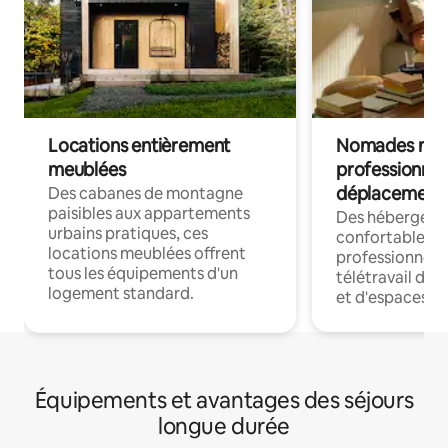
Locations entièrement
Nomades num
meublées
professionnel
déplacement
Des cabanes de montagne
paisibles aux appartements
Des hébergem
urbains pratiques, ces
confortables p
locations meublées offrent
professionnels
tous les équipements d'un
télétravail dis
logement standard.
et d'espaces de
Équipements et avantages des séjours
longue durée