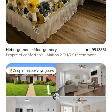
Hébergement ⋅ Montgomery
Évaluation moy
4,99 (386)
Propre et confortable - Maison 2 CH/2 S récemment
rénovée !
Coup de cœur voyageurs
Coups de cœur voyageurs les plus appréciés