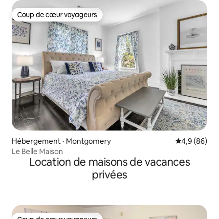
Coup de cœur voyageurs
Coup de cœur voyageurs
Hébergement ⋅ Montgomery
Évaluation m
4,9 (86)
Le Belle Maison
Location de maisons de vacances
privées