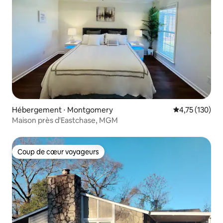
Hébergement ⋅ Montgomery
Évaluation moy
4,75 (130)
Maison près d'Eastchase, MGM
Coup de cœur voyageurs
Coup de cœur voyageurs