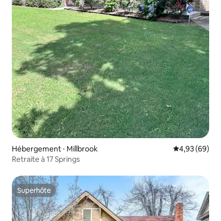
Hébergement ⋅ Millbrook
Évaluation mo
4,93 (69)
Retraite à 17 Springs
Superhôte
Superhôte