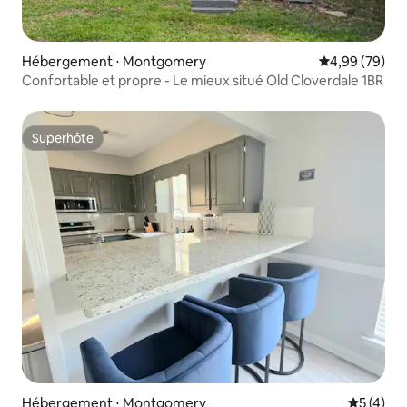
Hébergement ⋅ Montgomery
Évaluation mo
4,99 (79)
Confortable et propre - Le mieux situé Old Cloverdale 1BR
Superhôte
Superhôte
Hébergement ⋅ Montgomery
Évaluatio
5 (4)