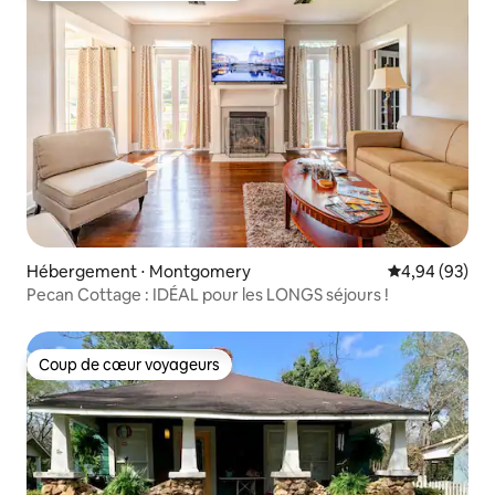
Hébergement ⋅ Montgomery
Évaluation mo
4,94 (93)
Pecan Cottage : IDÉAL pour les LONGS séjours !
Coup de cœur voyageurs
Coup de cœur voyageurs