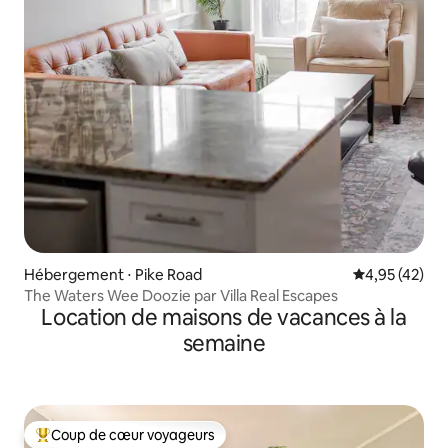
Hébergement ⋅ Pike Road
Évaluation mo
4,95 (42)
The Waters Wee Doozie par Villa Real Escapes
Location de maisons de vacances à la
semaine
Coup de cœur voyageurs
Coups de cœur voyageurs les plus appréciés