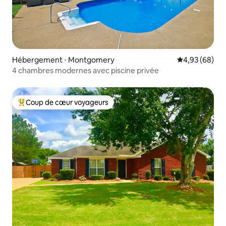
Hébergement ⋅ Montgomery
Évaluation mo
4,93 (68)
4 chambres modernes avec piscine privée
Coup de cœur voyageurs
Coups de cœur voyageurs les plus appréciés