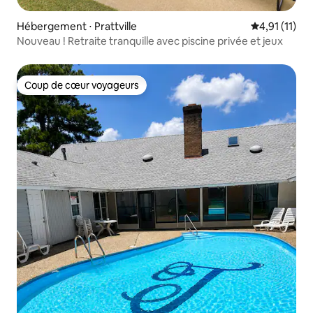
Hébergement ⋅ Prattville
Évaluation m
4,91 (11)
Nouveau ! Retraite tranquille avec piscine privée et jeux
Coup de cœur voyageurs
Coup de cœur voyageurs