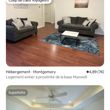
Coup de cœur voyageurs
Coup de cœur voyageurs
Hébergement ⋅ Montgomery
Évaluation mo
4,89 (76)
Logement entier à proximité de la base Maxwell
Superhôte
Superhôte