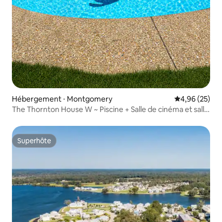
Hébergement ⋅ Montgomery
Évaluation mo
4,96 (25)
The Thornton House W ~ Piscine + Salle de cinéma et salle
de jeux
Superhôte
Superhôte