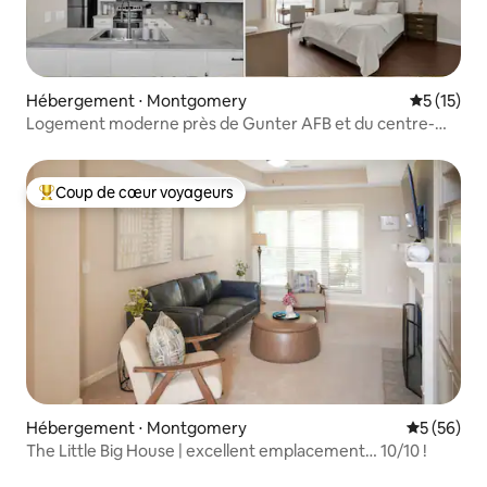
Hébergement ⋅ Montgomery
Évaluation
5 (15)
Logement moderne près de Gunter AFB et du centre-
ville
Coup de cœur voyageurs
Coups de cœur voyageurs les plus appréciés
Hébergement ⋅ Montgomery
Évaluation
5 (56)
The Little Big House | excellent emplacement… 10/10 !