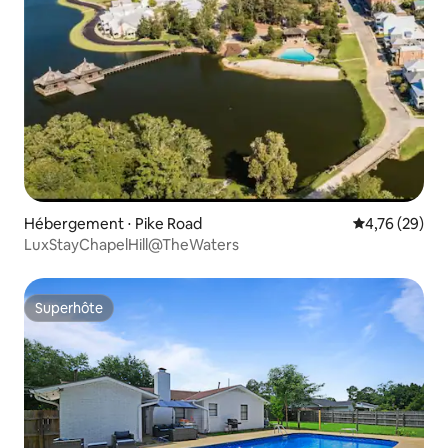
Hébergement ⋅ Pike Road
Évaluation mo
4,76 (29)
LuxStayChapelHill@TheWaters
Superhôte
Superhôte