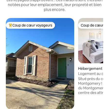
notées pour leur emplacement, leur propreté et bien
plus encore.
Coup de cœur voyageurs
Coup de cœur vo
Coups de cœur voyageurs les plus appréciés
Coup de cœur vo
Hébergement ⋅ 
y
Logement au centr
Situé près du cœur
Montgomery ! À 
du Montgomery Wh
centre des attract
restaurants et de 
Maxwell. À seulem
maisons du Capitole