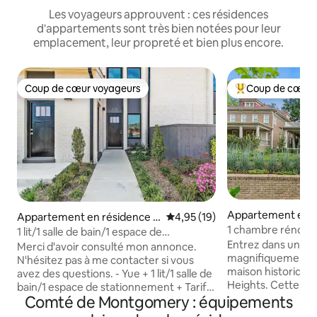
Les voyageurs approuvent : ces résidences
d'appartements sont très bien notées pour leur
emplacement, leur propreté et bien plus encore.
Coup de cœur voyageurs
Coup de cœur 
Coup de cœur voyageurs
Coups de cœur vo
Appartement en r
Appartement en résidence ⋅
Évaluation moyenne sur la base
4,95 (19)
Washington
1 chambre rénovée
Gaithersburg
1 lit/1 salle de bain/1 espace de
privé
Entrez dans un a
stationnement | Chiens acceptés
Merci d'avoir consulté mon annonce.
magnifiquement r
N'hésitez pas à me contacter si vous
maison historique 
avez des questions. - Yue + 1 lit/1 salle de
Heights. Cette retr
bain/1 espace de stationnement + Tarif
accès facile à la vi
Comté de Montgomery : équipements
pour les locations de plus de 30 jours +
à quelques pas, to
Heures d'arrivée/de départ flexibles