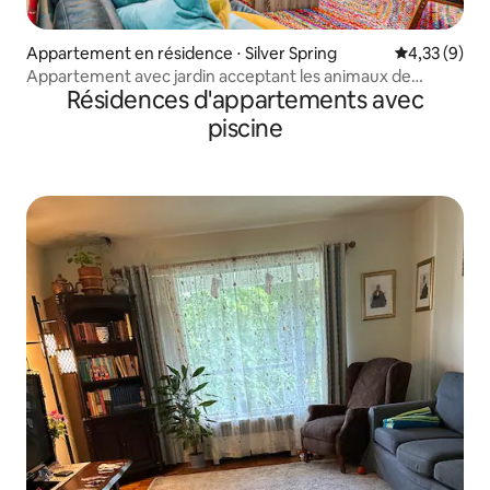
Appartement en résidence ⋅ Silver Spring
Évaluation m
4,33 (9)
Appartement avec jardin acceptant les animaux de
Résidences d'appartements avec
compagnie dans la région de DC !
piscine