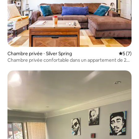
Chambre privée ⋅ Silver Spring
Évaluatio
5 (7)
Chambre privée confortable dans un appartement de 2
chambres et 1 salle de bain.