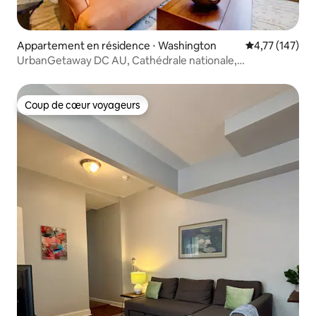
Appartement en résidence ⋅ Washington
Évaluation moy
4,77 (147)
UrbanGetaway DC AU, Cathédrale nationale,
Georgetown
Coup de cœur voyageurs
Coup de cœur voyageurs