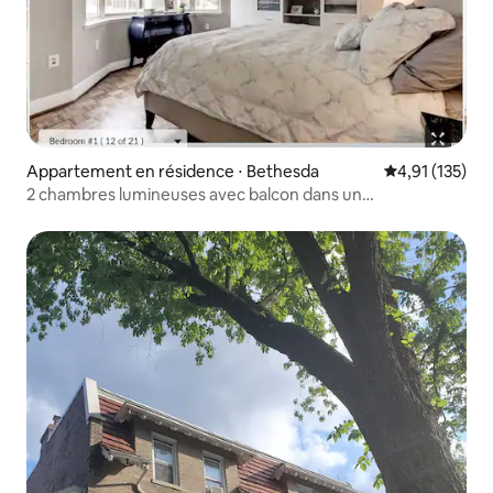
Appartement en résidence ⋅ Bethesda
Évaluation moy
4,91 (135)
2 chambres lumineuses avec balcon dans un
emplacement privilégié de Bethesda