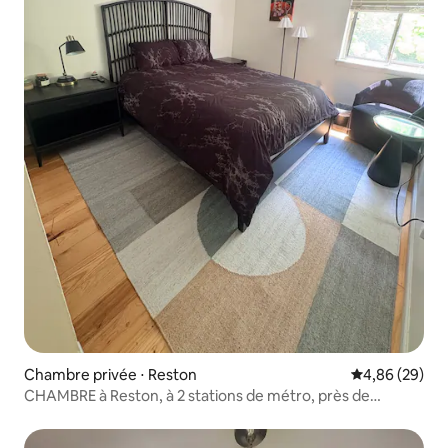
Chambre privée ⋅ Reston
Évaluation mo
4,86 (29)
CHAMBRE à Reston, à 2 stations de métro, près de
l'aéroport de Dulles