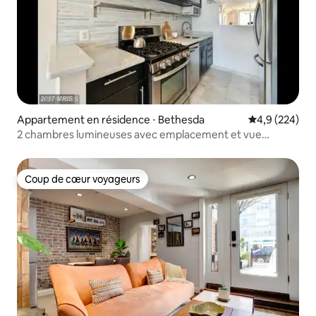
Appartement en résidence ⋅ Bethesda
Évaluation mo
4,9 (224)
2 chambres lumineuses avec emplacement et vue
incroyables
Coup de cœur voyageurs
Coup de cœur voyageurs