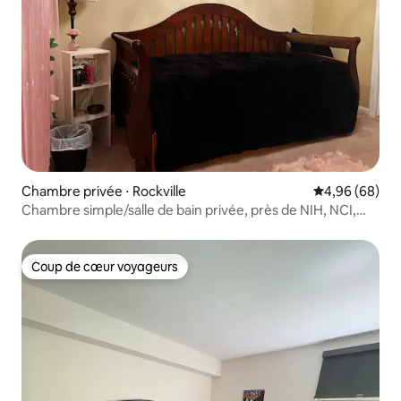
Chambre privée ⋅ Rockville
Évaluation mo
4,96 (68)
Chambre simple/salle de bain privée, près de NIH, NCI,
hôpitaux
Coup de cœur voyageurs
Coup de cœur voyageurs