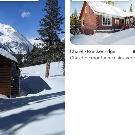
Chalet ⋅ Breckenridge
É
Chalet de montagne chic avec
 la base de 90 commentaires : 4,89 sur 5
imprenable