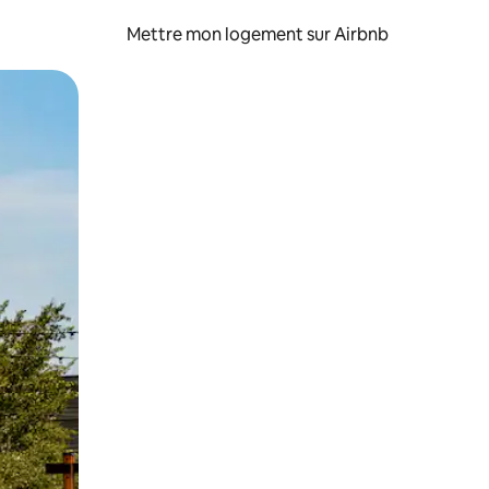
Mettre mon logement sur Airbnb
sant glisser.