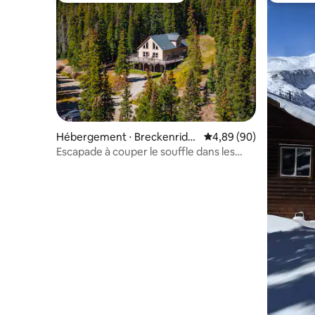
Hébergement ⋅ Breckenridg
Évaluation moyenne sur
4,89 (90)
e
Escapade à couper le souffle dans les
montagnes de Breckenridge