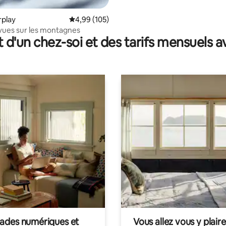
irplay
Évaluation moyenne sur la base de 105 commen
4,99 (105)
vues sur les montagnes
t d'un chez-soi et des tarifs mensuels 
des numériques et
Vous allez vous y plaire