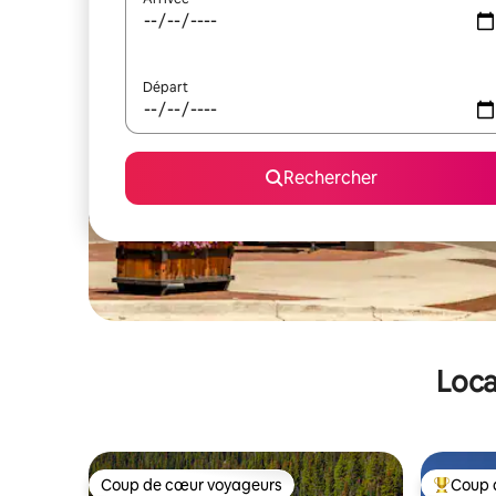
Départ
Rechercher
Loca
Coup de cœur voyageurs
Coup 
Coup de cœur voyageurs
Coups de