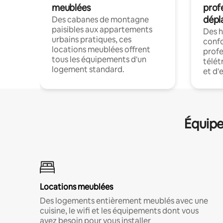
meublées
prof
dépl
Des cabanes de montagne
paisibles aux appartements
Des 
urbains pratiques, ces
confo
locations meublées offrent
profe
tous les équipements d'un
télét
logement standard.
et d'
Équipe
Locations meublées
Des logements entièrement meublés avec une
cuisine, le wifi et les équipements dont vous
avez besoin pour vous installer