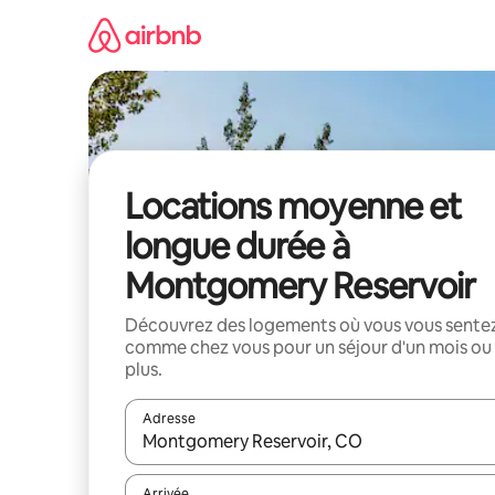
Aller
directement
au
contenu
Locations moyenne et
longue durée à
Montgomery Reservoir
Découvrez des logements où vous vous sente
comme chez vous pour un séjour d'un mois ou
plus.
Adresse
Lorsque les résultats s'affichent, utilisez les flèc
Arrivée