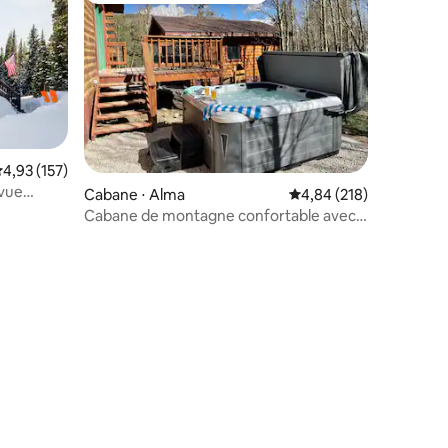
valuation moyenne sur la base de 157 commentaires : 4,93 sur 5
4,93 (157)
 vue
Cabane ⋅ Alma
Évaluation moyenne sur
4,84 (218)
Cabane de montagne confortable avec
jacuzzi et vue imprenable