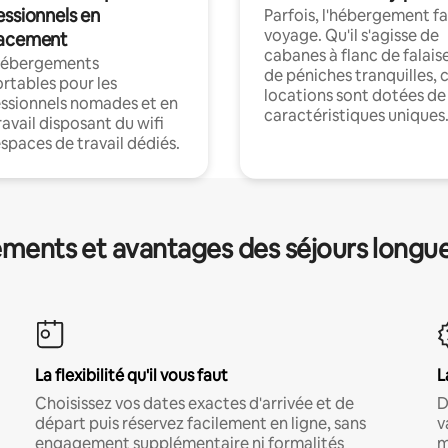
essionnels en
Parfois, l'hébergement fai
voyage. Qu'il s'agisse de
acement
cabanes à flanc de falais
hébergements
de péniches tranquilles, 
rtables pour les
locations sont dotées de
ssionnels nomades et en
caractéristiques uniques
ravail disposant du wifi
espaces de travail dédiés.
ments et avantages des séjours longu
La flexibilité qu'il vous faut
L
Choisissez vos dates exactes d'arrivée et de
D
départ puis réservez facilement en ligne, sans
v
engagement supplémentaire ni formalités
m