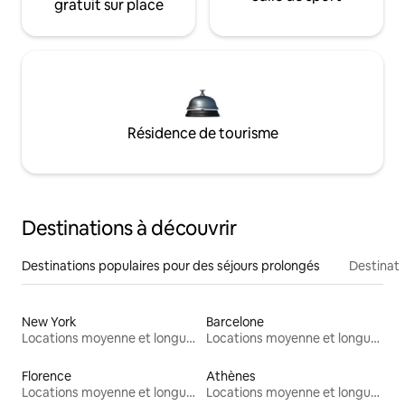
gratuit sur place
Résidence de tourisme
Destinations à découvrir
Destinations populaires pour des séjours prolongés
Destinati
New York
Barcelone
Locations moyenne et longue durée
Locations moyenne et longue durée
Florence
Athènes
Locations moyenne et longue durée
Locations moyenne et longue durée