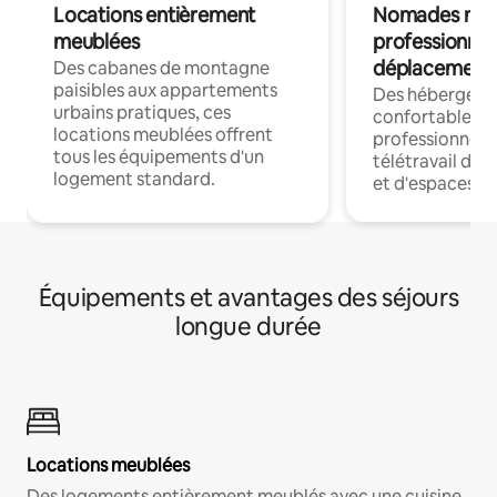
Locations entièrement
Nomades num
meublées
professionnel
déplacement
Des cabanes de montagne
paisibles aux appartements
Des hébergem
urbains pratiques, ces
confortables p
locations meublées offrent
professionnels
tous les équipements d'un
télétravail dis
logement standard.
et d'espaces de
Équipements et avantages des séjours
longue durée
Locations meublées
Des logements entièrement meublés avec une cuisine,