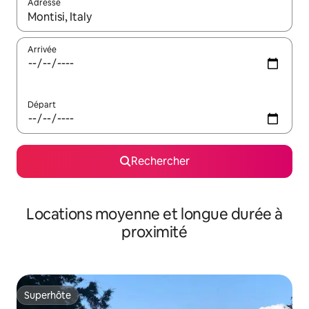
Adresse
Lorsque les résultats s'affichent, utilisez les flèches vers le hau
Arrivée
Départ
Rechercher
Locations moyenne et longue durée à
proximité
Superhôte
Superhôte