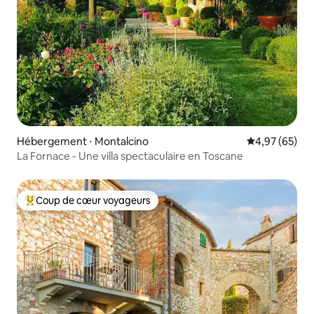
Hébergement ⋅ Montalcino
Évaluation mo
4,97 (65)
La Fornace - Une villa spectaculaire en Toscane
Coup de cœur voyageurs
Coups de cœur voyageurs les plus appréciés