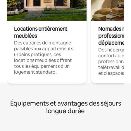
Locations entièrement
Nomades num
meublées
professionnel
déplacement
Des cabanes de montagne
paisibles aux appartements
Des hébergem
urbains pratiques, ces
confortables p
locations meublées offrent
professionnels
tous les équipements d'un
télétravail dis
logement standard.
et d'espaces de
Équipements et avantages des séjours
longue durée