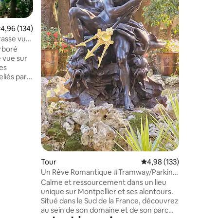
Méditerra
minutes à
COMEDIE ! - Parking : payant 
valuation moyenne sur la base de 134 commentaires : 4,96 sur 5
4,96 (134)
l'immeuble d
Tramway :
rasse vue
plus proc
rboré
pla
e vue sur
des
eliés par
férieur
160,
e d'eau
entaires : 4,9 sur 5
ouverte
table
inge et
tive ( non
Tour
Évaluation moyenne sur
4,98 (133)
Un Rêve Romantique #Tramway/Parking
VIP
Calme et ressourcement dans un lieu
unique sur Montpellier et ses alentours.
Situé dans le Sud de la France, découvrez
au sein de son domaine et de son parc