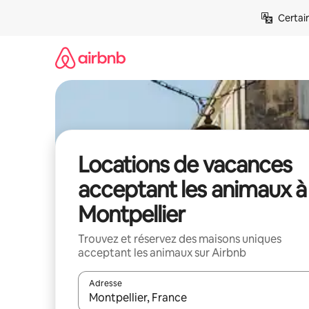
Aller
Certai
directement
au
contenu
Locations de vacances
acceptant les animaux à
Montpellier
Trouvez et réservez des maisons uniques
acceptant les animaux sur Airbnb
Adresse
Lorsque les résultats s'affichent, utilisez les flèc