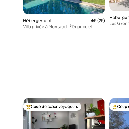
Héberge
Hébergement
Évaluation moyenne
5 (25)
Les Grena
Villa privée à Montaud : Élégance et
Ligne°Cli
Tranquillité
Coup de cœur voyageurs
Coup 
Coups de cœur voyageurs les plus appréciés
Coups de