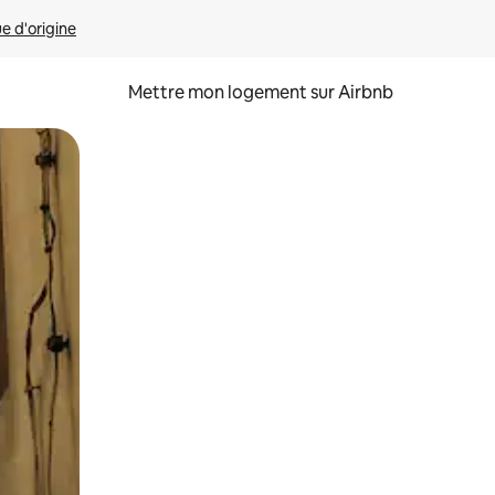
ue d'origine
Mettre mon logement sur Airbnb
sant glisser.