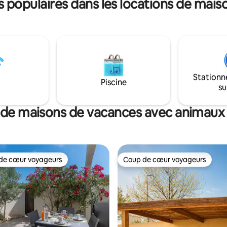
 populaires dans les locations de mai
servation tarif en photo) 🐎
heval, 🏍️ Balade en moto, 🏄
dle 🐕 Animaux : Petit chien accepté
Stationn
Piscine
su
 de maisons de vacances avec animaux
de cœur voyageurs
Coup de cœur voyageurs
 cœur voyageurs les plus appréciés
Coup de cœur voyageurs