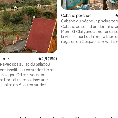
Cabane perchée
É
Cabane du pêcheur piscine ter
mer ville
Cabane au sein d'un domaine a
Mont St Clair, avec une terrass
la ville, le port et la mer à l'abri 
regards en 2 espaces privatifs r
un escalier extérieur. Niveau in
fermé : Chambre 12m2 avec lit 
toilettes Niveau supérieur : Sall
ferme
Évaluation moyenne sur la base de 184 comm
4,9 (184)
la base de 295 commentaires : 4,89 sur 5
douche, cuisine d'été de 6m2, 
e avec spa au lac du Salagou
sur une terrasse de 8 m2 avec 
nt insolite au cœur des terres
Buanderie commune avec lave l
 Offrez-vous une
sèche linge Accès piscine collec
se hors du temps dans une
chauffée) de 09h à 19h. Parking gratuit
nsolite en A, au cœur des
côté chambre pour 1 véhicule
uges du Salagou. La nature est
les chevaux sont vos seuls
xtérieur privatif, chauffé, Vue
e sur les chevaux, Aucun vis-à-
 absolu, Petit-déjeuner En