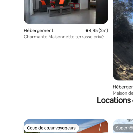
Hébergement
Évaluation moyenne sur
4,95 (251)
Charmante Maisonnette terrasse privée
clim parking
Héberge
Maison de
Locations 
Coup de cœur voyageurs
Superhô
Coup de cœur voyageurs
Superhô