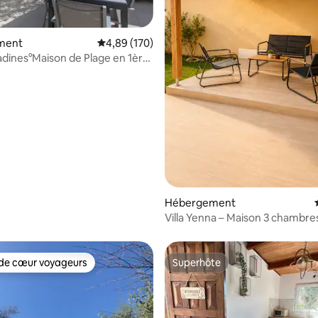
ment
Évaluation moyenne sur la base de 170 commen
4,89 (170)
 sur la base de 25 commentaires : 5 sur 5
dines°Maison de Plage en 1ère
m
Hébergement
Villa Yenna – Maison 3 chambres 
parking
de cœur voyageurs
Superhôte
 cœur voyageurs les plus appréciés
Superhôte