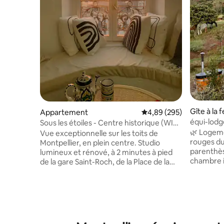
Gîte à la 
Appartement
Évaluation moyenne sur 
4,89 (295)
équi-lodg
Sous les étoiles - Centre historique (WIFI,
TV)
🌿 Logeme
Vue exceptionnelle sur les toits de
rouges du Salagou
Montpellier, en plein centre. Studio
parenthè
lumineux et rénové, à 2 minutes à pied
chambre i
de la gare Saint-Roch, de la Place de la
terres ro
Comédie et du tramway. Idéal pour
reine, et 
découvrir Montpellier sans voiture. Situé
voisins 🐴 ✨ Les + du logement : Bain
au 5ᵉ et dernier étage sans ascenseur.
nordique e
Petit studio avec salle de bain à l'intimité
imprenabl
modérée et sans volets. Immeuble
vis, calme
haussmannien ancien : malgré la