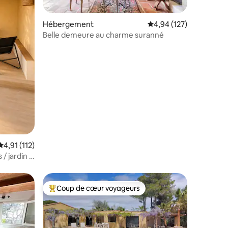
Hébergement
Évaluation moyenne sur
4,94 (127)
taires : 4,89 sur 5
Belle demeure au charme suranné
Évaluation moyenne sur la base de 112 commentaires : 4,91 sur 5
4,91 (112)
/ jardin /
Coup de cœur voyageurs
Coups de cœur voyageurs les plus appréciés