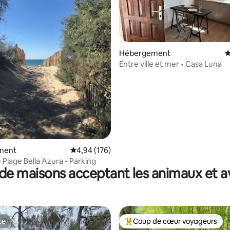
 la base de 251 commentaires : 4,95 sur 5
Hébergement
É
Entre ville et mer • Casa Luna
ment
Évaluation moyenne sur la base de 176 commen
4,94 (176)
 Plage Bella Azura - Parking
de maisons acceptant les animaux et a
te
Coup de cœur voyageurs
te
Coups de cœur voyageurs les p