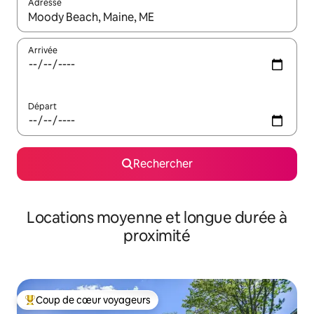
Adresse
Lorsque les résultats s'affichent, utilisez les flèches vers le hau
Arrivée
Départ
Rechercher
Locations moyenne et longue durée à
proximité
Coup de cœur voyageurs
Coups de cœur voyageurs les plus appréciés