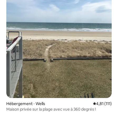
Hébergement ⋅ Wells
Évaluation mo
4,81 (111)
Maison privée sur la plage avec vue à 360 degrés !