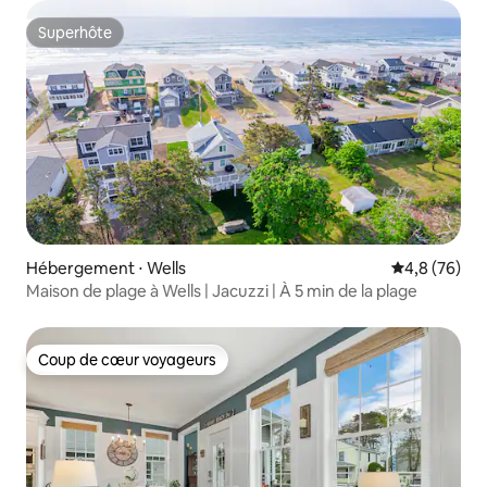
Superhôte
Superhôte
Hébergement ⋅ Wells
Évaluation m
4,8 (76)
Maison de plage à Wells | Jacuzzi | À 5 min de la plage
Coup de cœur voyageurs
Coup de cœur voyageurs