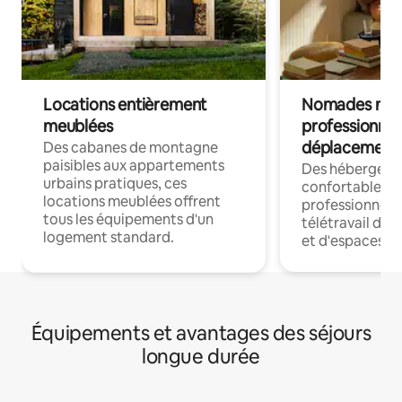
Locations entièrement
Nomades num
meublées
professionnel
déplacement
Des cabanes de montagne
paisibles aux appartements
Des hébergem
urbains pratiques, ces
confortables p
locations meublées offrent
professionnels
tous les équipements d'un
télétravail dis
logement standard.
et d'espaces de
Équipements et avantages des séjours
longue durée