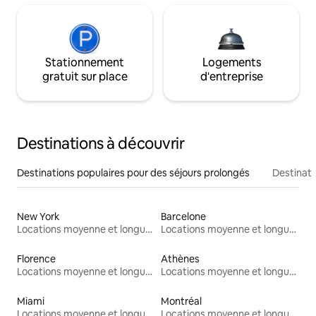
Stationnement
Logements
gratuit sur place
d'entreprise
Destinations à découvrir
Destinations populaires pour des séjours prolongés
Destinati
New York
Barcelone
Locations moyenne et longue durée
Locations moyenne et longue durée
Florence
Athènes
Locations moyenne et longue durée
Locations moyenne et longue durée
Miami
Montréal
Locations moyenne et longue durée
Locations moyenne et longue durée