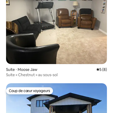
Suite ⋅ Moose Jaw
Évaluatio
5 (8)
Suite « Chestnut » au sous-sol
Coup de cœur voyageurs
Coup de cœur voyageurs