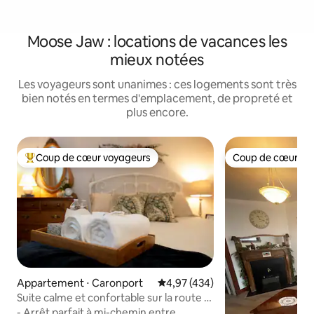
Moose Jaw : locations de vacances les
mieux notées
Les voyageurs sont unanimes : ces logements sont très
bien notés en termes d'emplacement, de propreté et
plus encore.
Coup de cœur voyageurs
Coup de cœur vo
Coups de cœur voyageurs les plus appréciés
Coup de cœur vo
Appartement ⋅ Caronport
Évaluation moyenne sur la base 
4,97 (434)
Suite calme et confortable sur la route 1
avec petit déjeuner
- Arrêt parfait à mi-chemin entre