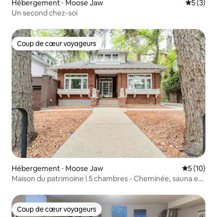
Hébergement ⋅ Moose Jaw
Évaluatio
5 (3)
Un second chez-soi
Coup de cœur voyageurs
Coup de cœur voyageurs
Hébergement ⋅ Moose Jaw
Évaluation
5 (10)
Maison du patrimoine | 5 chambres - Cheminée, sauna et
salle de cinéma
Coup de cœur voyageurs
Coup de cœur voyageurs