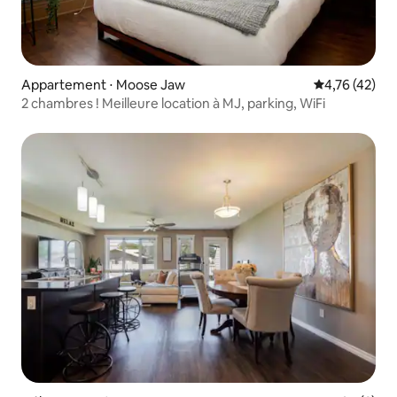
Appartement ⋅ Moose Jaw
Évaluation mo
4,76 (42)
2 chambres ! Meilleure location à MJ, parking, WiFi