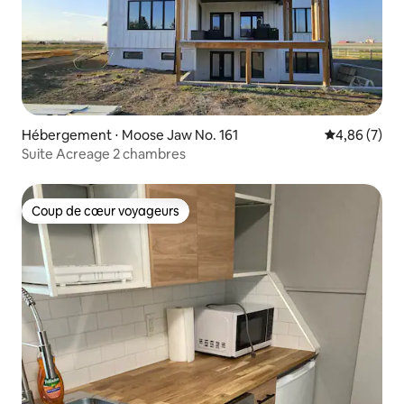
Hébergement ⋅ Moose Jaw No. 161
Évaluation m
4,86 (7)
Suite Acreage 2 chambres
Coup de cœur voyageurs
Coup de cœur voyageurs