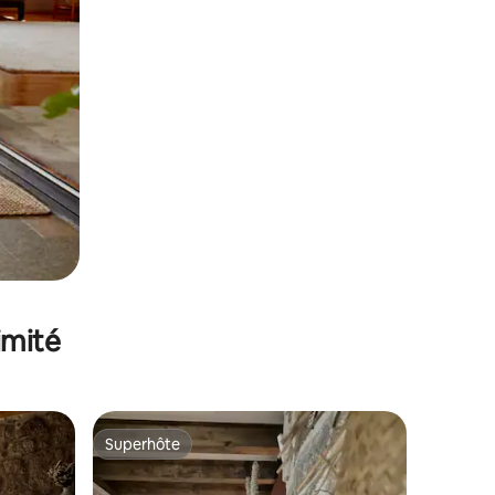
imité
Superhôte
Superhôte