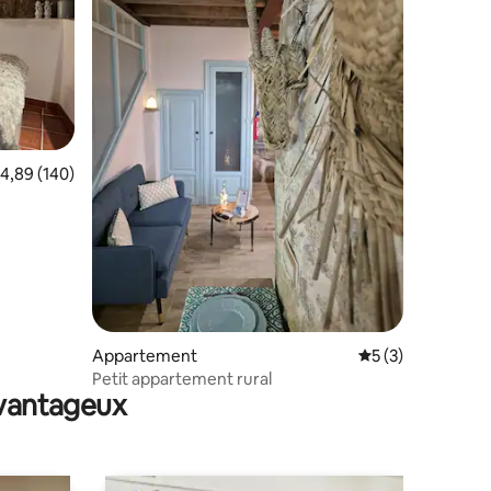
ntaires : 4,99 sur 5
valuation moyenne sur la base de 140 commentaires : 4,89 sur 5
4,89 (140)
Appartement
Évaluation moyenn
5 (3)
Petit appartement rural
avantageux