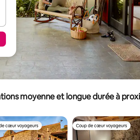
tions moyenne et longue durée à prox
de cœur voyageurs
Coup de cœur voyageurs
 cœur voyageurs les plus appréciés
Coup de cœur voyageurs