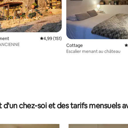
ment
Évaluation moyenne sur la base de 151 comme
4,99 (151)
ANCIENNE
r la base de 14 commentaires : 4,93 sur 5
Cottage
É
Escalier menant au château
t d'un chez-soi et des tarifs mensuels 