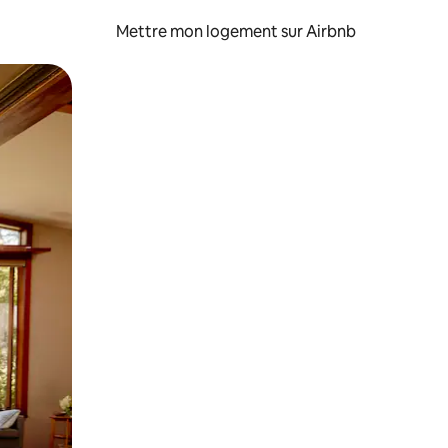
Mettre mon logement sur Airbnb
sant glisser.