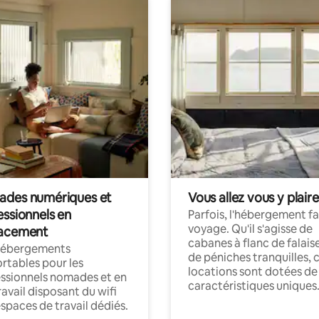
des numériques et
Vous allez vous y plaire
essionnels en
Parfois, l'hébergement fai
voyage. Qu'il s'agisse de
acement
cabanes à flanc de falais
hébergements
de péniches tranquilles, 
rtables pour les
locations sont dotées de
ssionnels nomades et en
caractéristiques uniques
ravail disposant du wifi
espaces de travail dédiés.