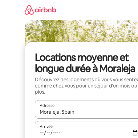
Aller
directement
au
contenu
Locations moyenne et
longue durée à Moraleja
Découvrez des logements où vous vous sente
comme chez vous pour un séjour d'un mois ou
plus.
Adresse
Lorsque les résultats s'affichent, utilisez les flèc
Arrivée