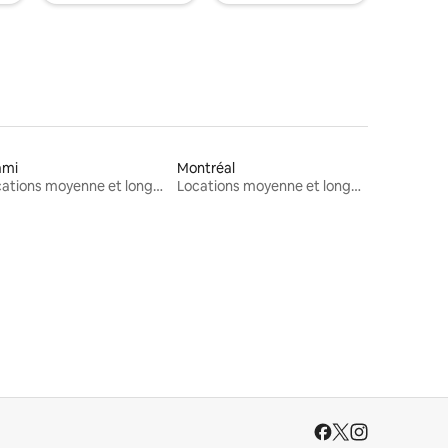
ami
Montréal
Locations moyenne et longue durée
Locations moyenne et longue durée