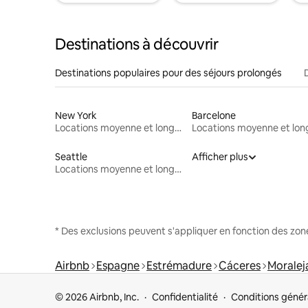
Destinations à découvrir
Destinations populaires pour des séjours prolongés
New York
Barcelone
Locations moyenne et longue durée
Seattle
Afficher plus
Locations moyenne et longue durée
* Des exclusions peuvent s'appliquer en fonction des zo
Airbnb
Espagne
Estrémadure
Cáceres
Moralej
© 2026 Airbnb, Inc.
Confidentialité
Conditions génér