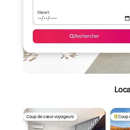
Départ
Rechercher
Loca
Coup de cœur voyageurs
Coup 
Coup de cœur voyageurs
Coups de