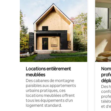
Locations entièrement
Noma
meublées
prof
dépl
Des cabanes de montagne
paisibles aux appartements
Des 
urbains pratiques, ces
confo
locations meublées offrent
profe
tous les équipements d'un
télét
logement standard.
et d'