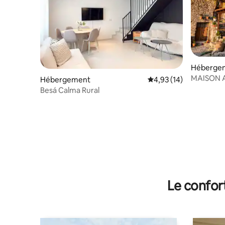
Héberge
MAISON 
Hébergement
Évaluation moyenne su
4,93 (14)
Besá Calma Rural
Le confor