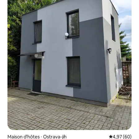
Maison d'hôtes ⋅ Ostrava-jih
Évaluation mo
4,97 (60)