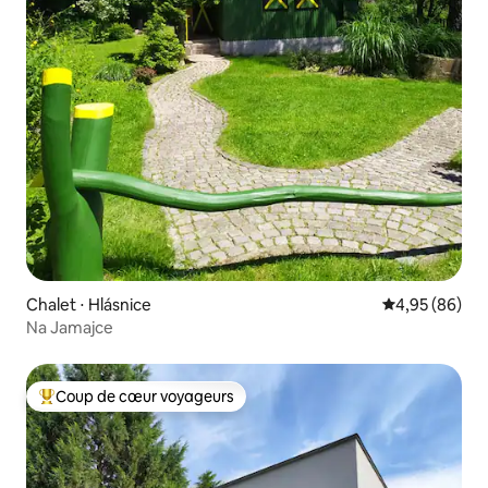
Chalet ⋅ Hlásnice
Évaluation mo
4,95 (86)
Na Jamajce
Coup de cœur voyageurs
Coups de cœur voyageurs les plus appréciés