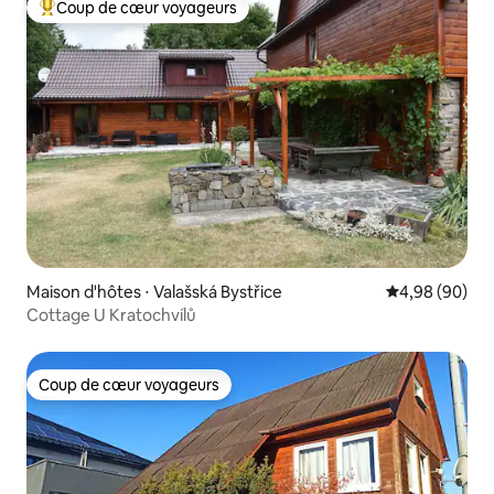
Coup de cœur voyageurs
Coups de cœur voyageurs les plus appréciés
Maison d'hôtes ⋅ Valašská Bystřice
Évaluation mo
4,98 (90)
Cottage U Kratochvílů
Coup de cœur voyageurs
Coup de cœur voyageurs