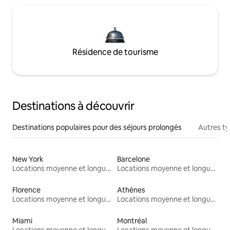
Résidence de tourisme
Destinations à découvrir
Destinations populaires pour des séjours prolongés
Autres t
New York
Barcelone
Locations moyenne et longue durée
Locations moyenne et longue durée
Florence
Athènes
Locations moyenne et longue durée
Locations moyenne et longue durée
Miami
Montréal
Locations moyenne et longue durée
Locations moyenne et longue durée