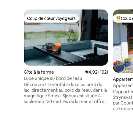
Coup de cœur voyageurs
Coup 
Coup de cœur voyageurs
Coups de
Gîte à la ferme
Évaluation moyenne sur
4,92 (102)
Luxe unique au bord de l'eau
Apparte
Découvrez le véritable luxe au bord du
Apparteme
lac, directement au bord de l'eau, dans la
une belle
L'apparte
magnifique Smøla. Sjøbua est située à
Strynsvatn
seulement 20 mètres de la mer et offre
par County Road 
une combinaison rare de confort, de
été réce
tranquillité et de nature spectaculaire. Le
dispose d
chalet a été entièrement rénové en 2021
équipements n
et dispose de trois chambres, de deux
et deux terrasses.
salles de bains modernes et de grands
double. C