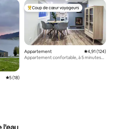
Coup de cœur voyageurs
Coups de cœur voyageurs les plus appréciés
Appartement
Évaluation moyenne sur
4,91 (124)
Appartement confortable, à 5 minutes
en voiture du centre d'Ålesund
Évaluation moyenne sur la base de 18 commentaires : 5 sur 5
5 (18)
taires : 4,84 sur 5
 l'eau