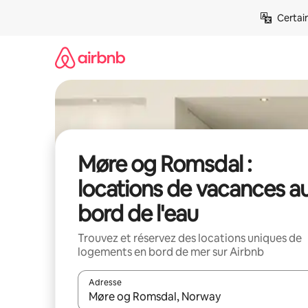
Aller
Certai
directement
au
contenu
Møre og Romsdal :
locations de vacances a
bord de l'eau
Trouvez et réservez des locations uniques de
logements en bord de mer sur Airbnb
Adresse
Lorsque les résultats s'affichent, utilisez les flèc