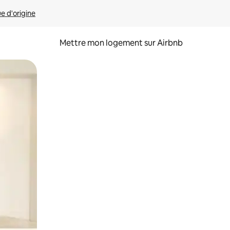
ue d'origine
Mettre mon logement sur Airbnb
sant glisser.