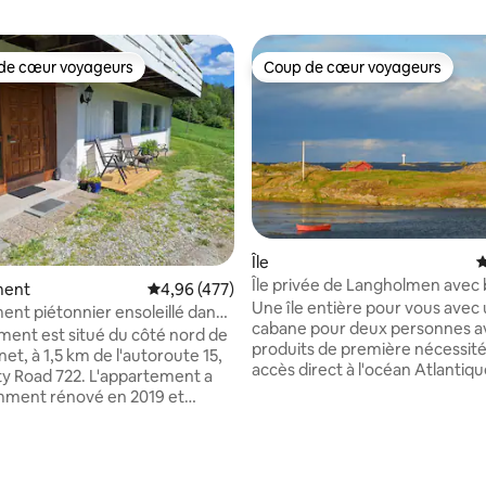
de cœur voyageurs
Coup de cœur voyageurs
 cœur voyageurs les plus appréciés
Coup de cœur voyageurs
Île
É
 la base de 102 commentaires : 4,92 sur 5
Île privée de Langholmen avec 
ment
Évaluation moyenne sur la base de 477 comme
4,96 (477)
rames
Une île entière pour vous avec u
nt piétonnier ensoleillé dans
cabane pour deux personnes av
 nature à Strynsvatn
ment est situé du côté nord de
produits de première nécessité
et, à 1,5 km de l'autoroute 15,
accès direct à l'océan Atlantiq
722. L'appartement a
pouvez pêcher du poisson, ape
mment rénové en 2019 et
des aigles et des amateurs de 
e la plupart des meubles et des
admirer le coucher de soleil san
écessaires. Parking privé
être directement dans la natur
 Chambre avec lit
être dérangé par le monde mo
anapé convertible d'angle