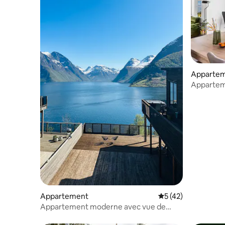
Apparte
Appartem
n ° 3
Appartement
Évaluation moyenne
5 (42)
Appartement moderne avec vue de
rêve