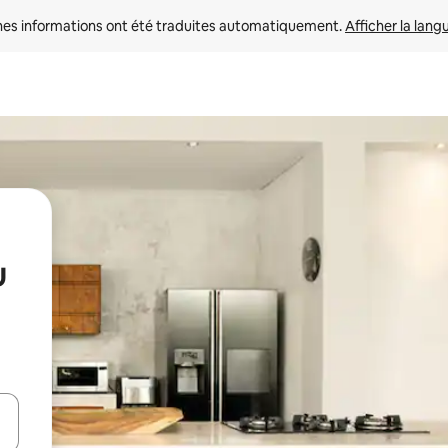
nes informations ont été traduites automatiquement. 
Afficher la lang
u
hes vers le haut et vers le bas pour les parcourir ou en appuyant et en fai