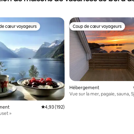
de cœur voyageurs
Coup de cœur voyageurs
 cœur voyageurs les plus appréciés
Coup de cœur voyageurs
r la base de 22 commentaires : 4,91 sur 5
Hébergement
Vue sur la mer, pagaie, sauna, S
ment
Évaluation moyenne sur la base de 192 comme
4,93 (192)
uset »