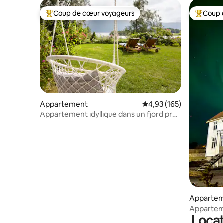
Coup de cœur voyageurs
Coup 
Coups de cœur voyageurs les plus appréciés
Coups de
Appartement
Évaluation moyenne sur
4,93 (165)
Appartement idyllique dans un fjord près
d'Ålesund
Apparte
Apparteme
Locat
avec art 