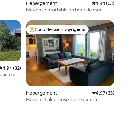
Hébergement
Évaluation moyenne su
4,94 (53)
Maison confortable en bord de mer.
Coup de cœur voyageurs
Coups de cœur voyageurs les plus appréciés
Évaluation moyenne sur la base de 32 commentaires : 4,94 sur 5
4,94 (32)
 Jacuzzi
taires : 4,95 sur 5
Hébergement
Évaluation moyenne su
4,97 (33)
Maison chaleureuse avec sauna à
l'extérieur, bateau, quai privé et hangar à
bateaux