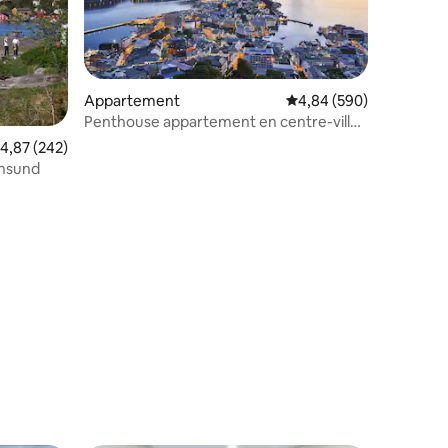
Appartement
Évaluation moyenne sur
4,84 (590)
Penthouse appartement en centre-ville
avec parking gratuit.
taires : 4,96 sur 5
valuation moyenne sur la base de 242 commentaires : 4,87 sur 5
4,87 (242)
ansund