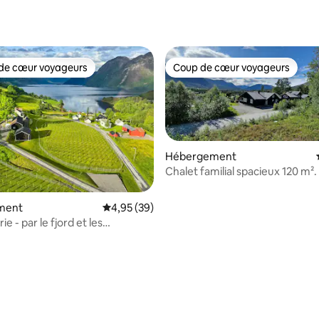
de cœur voyageurs
Coup de cœur voyageurs
 cœur voyageurs les plus appréciés
Coup de cœur voyageurs
Hébergement
Chalet familial spacieux 120 m².
en option.
ment
Évaluation moyenne sur la base de 39 commen
4,95 (39)
rie - par le fjord et les
s à Hauk Gard