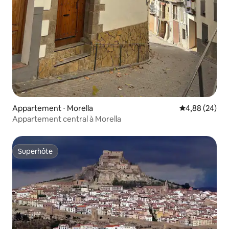
Appartement ⋅ Morella
Évaluation mo
4,88 (24)
Appartement central à Morella
Superhôte
Superhôte