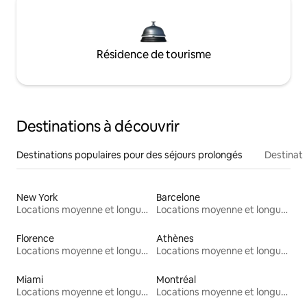
Résidence de tourisme
Destinations à découvrir
Destinations populaires pour des séjours prolongés
Destinati
New York
Barcelone
Locations moyenne et longue durée
Locations moyenne et longue durée
Florence
Athènes
Locations moyenne et longue durée
Locations moyenne et longue durée
Miami
Montréal
Locations moyenne et longue durée
Locations moyenne et longue durée