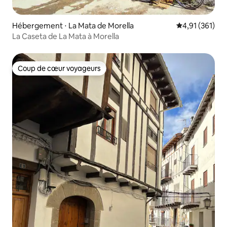
Hébergement ⋅ La Mata de Morella
Évaluation moy
4,91 (361)
La Caseta de La Mata à Morella
Coup de cœur voyageurs
Coup de cœur voyageurs