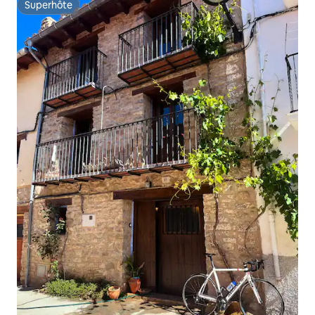
Superhôte
Superhôte