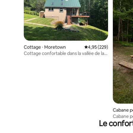
Cottage ⋅ Moretown
Évaluation moyenne sur 
4,95 (229)
Cottage confortable dans la vallée de la
Mad River
Cabane p
n
Cabane pe
Le confor
meilleure