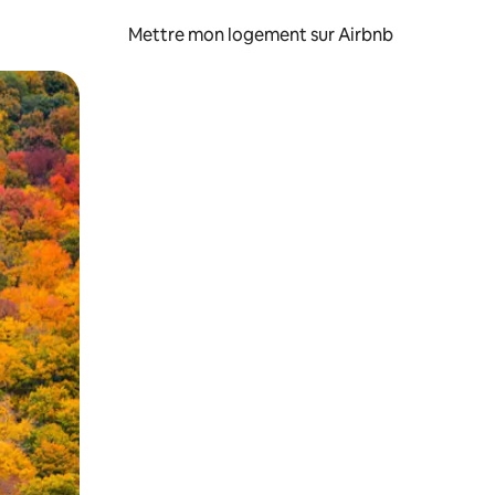
Mettre mon logement sur Airbnb
sant glisser.