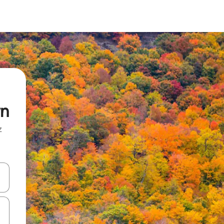
wn
z
hes vers le haut et vers le bas pour les parcourir ou en appuyant et en fai