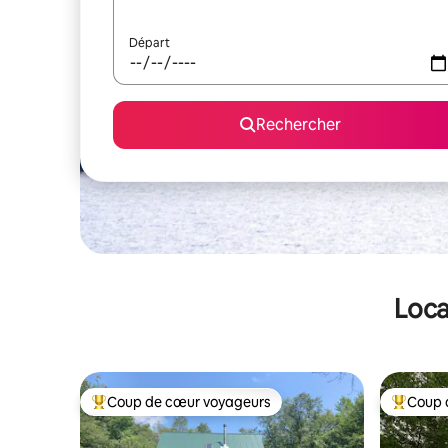
Départ
Rechercher
Loca
Coup de cœur voyageurs
Coup 
Coups de cœur voyageurs les plus appréciés
Coups de