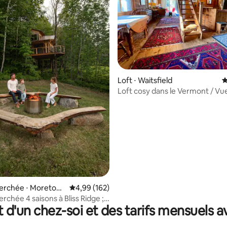
la base de 229 commentaires : 4,95 sur 5
Loft ⋅ Waitsfield
É
Loft cosy dans le Vermont / Vue
montagne + Escapade romanti
erchée ⋅ Moretow
Évaluation moyenne sur la base de 162 commen
4,99 (162)
rchée 4 saisons à Bliss Ridge ;
t d'un chez-soi et des tarifs mensuels 
s vues du Vermont