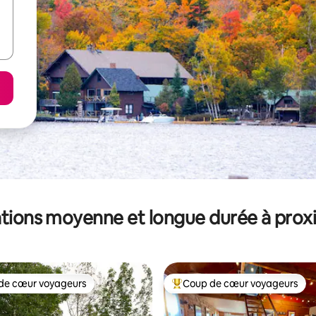
tions moyenne et longue durée à prox
de cœur voyageurs
Coup de cœur voyageurs
 cœur voyageurs les plus appréciés
Coups de cœur voyageurs les p