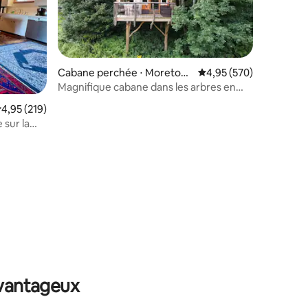
Cabane perchée ⋅ Moretow
Évaluation moyenne sur
4,95 (570)
n
Magnifique cabane dans les arbres en
haut de la montagne - Vue imprenable !
valuation moyenne sur la base de 219 commentaires : 4,95 sur 5
4,95 (219)
 sur la
que
taires : 4,99 sur 5
avantageux