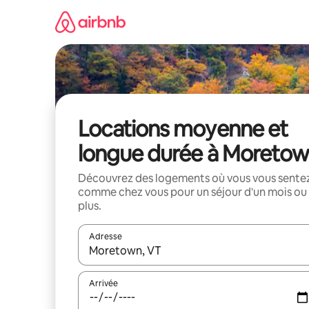
Aller
directement
au
contenu
Locations moyenne et
longue durée à Moreto
Découvrez des logements où vous vous sente
comme chez vous pour un séjour d'un mois ou
plus.
Adresse
Lorsque les résultats s'affichent, utilisez les flèc
Arrivée