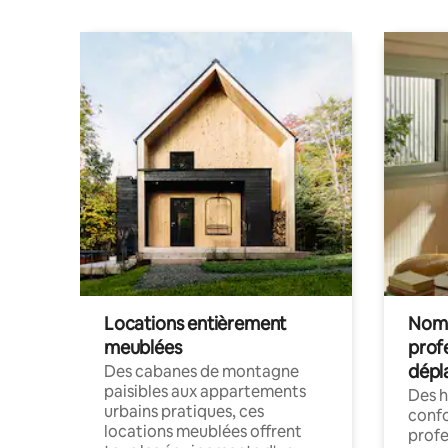
Locations entièrement
Noma
meublées
prof
dépl
Des cabanes de montagne
paisibles aux appartements
Des 
urbains pratiques, ces
confo
locations meublées offrent
profe