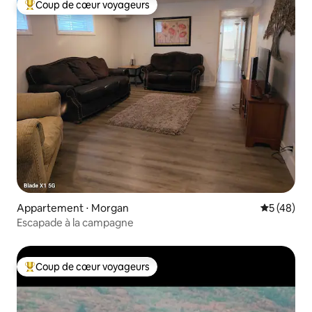
Coup de cœur voyageurs
Coups de cœur voyageurs les plus appréciés
Appartement ⋅ Morgan
Évaluation
5 (48)
Escapade à la campagne
Coup de cœur voyageurs
Coups de cœur voyageurs les plus appréciés