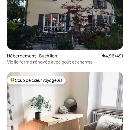
Hébergement ⋅ Buchillon
Évaluation mo
4,96 (49)
Vieille ferme rénovée avec goût et charme
Coup de cœur voyageurs
Coups de cœur voyageurs les plus appréciés