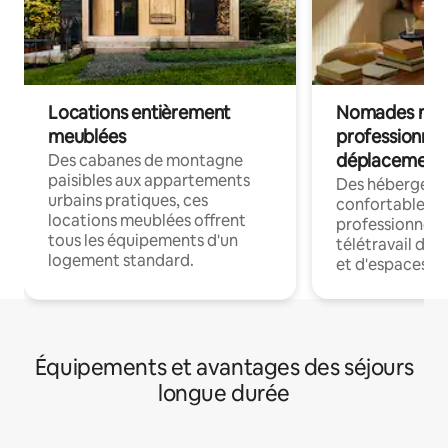
Locations entièrement
Nomades num
meublées
professionnel
déplacement
Des cabanes de montagne
paisibles aux appartements
Des hébergem
urbains pratiques, ces
confortables p
locations meublées offrent
professionnels
tous les équipements d'un
télétravail dis
logement standard.
et d'espaces de
Équipements et avantages des séjours
longue durée