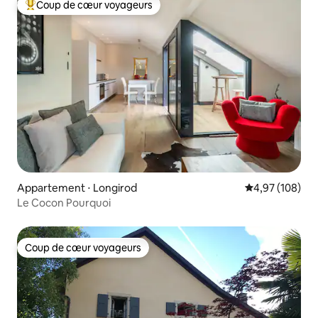
Coup de cœur voyageurs
Coups de cœur voyageurs les plus appréciés
Appartement ⋅ Longirod
Évaluation moy
4,97 (108)
Le Cocon Pourquoi
Coup de cœur voyageurs
Coup de cœur voyageurs