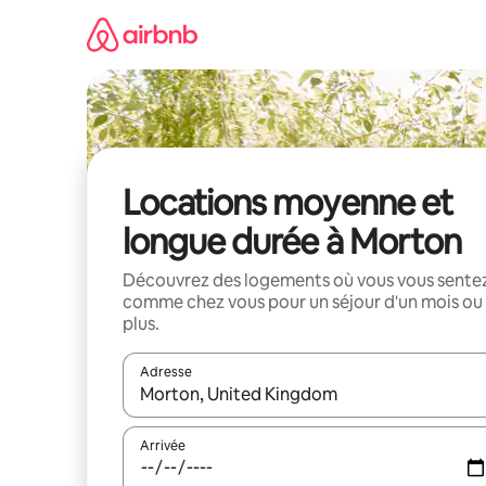
Aller
directement
au
contenu
Locations moyenne et
longue durée à Morton
Découvrez des logements où vous vous sente
comme chez vous pour un séjour d'un mois ou
plus.
Adresse
Lorsque les résultats s'affichent, utilisez les flèc
Arrivée