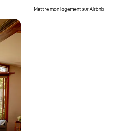
Mettre mon logement sur Airbnb
sant glisser.