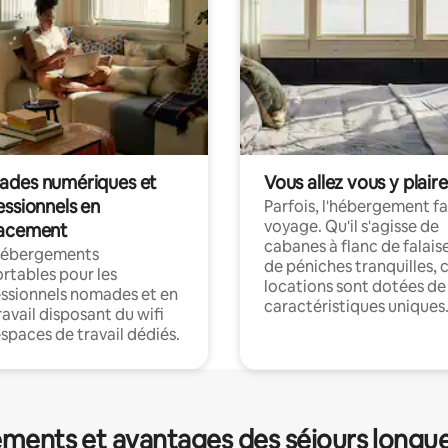
des numériques et
Vous allez vous y plaire
essionnels en
Parfois, l'hébergement fai
voyage. Qu'il s'agisse de
acement
cabanes à flanc de falais
hébergements
de péniches tranquilles, 
rtables pour les
locations sont dotées de
ssionnels nomades et en
caractéristiques uniques
ravail disposant du wifi
espaces de travail dédiés.
ments et avantages des séjours longu