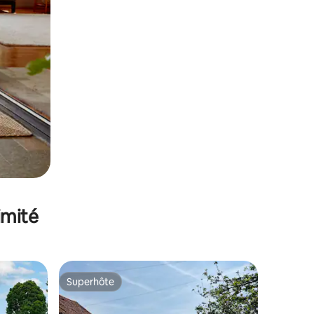
imité
Superhôte
Superhôte