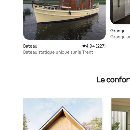
Grange
Grange a
Bateau
Évaluation moyenne sur 
4,94 (227)
Bateau statique unique sur le Trent
Le confor