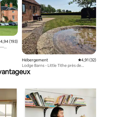
taires : 4,95 sur 5
valuation moyenne sur la base de 193 commentaires : 4,94 sur 5
4,94 (193)
 —
Hébergement
Évaluation moyenne su
4,91 (32)
Lodge Barns - Little Tithe près de
avantageux
Southwell