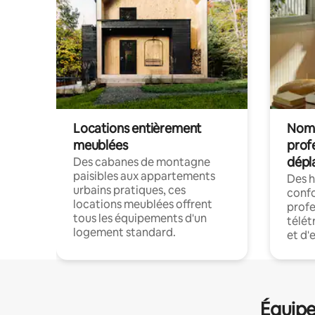
Locations entièrement
Noma
meublées
prof
dépl
Des cabanes de montagne
paisibles aux appartements
Des 
urbains pratiques, ces
confo
locations meublées offrent
profe
tous les équipements d'un
télét
logement standard.
et d'
Équipe