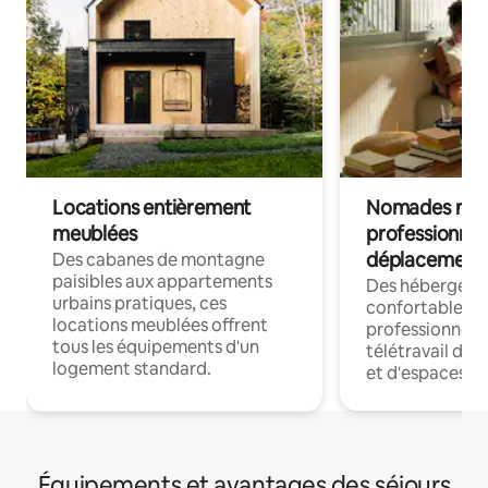
Locations entièrement
Nomades num
meublées
professionnel
déplacement
Des cabanes de montagne
paisibles aux appartements
Des hébergem
urbains pratiques, ces
confortables p
locations meublées offrent
professionnels
tous les équipements d'un
télétravail dis
logement standard.
et d'espaces de
Équipements et avantages des séjours