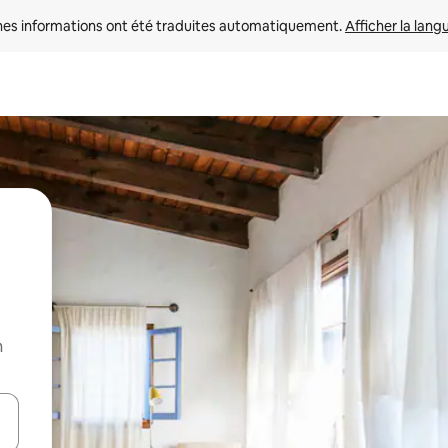
nes informations ont été traduites automatiquement. 
Afficher la lang
n
hes vers le haut et vers le bas pour les parcourir ou en appuyant et en fai