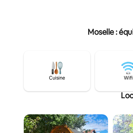
terrasse avec vue sur les Vosges. Sans
cosy, le 
oublier une salle d’eau au confort actuel
romantiqu
avec douche à l’italienne et toilettes
les voyag
séparés. Linge de lit et peignoirs fournis.
d'affaires
De quoi prendre une pause et vous
Calme mai
Moselle : équ
ressourcer.
Cuisine
Wifi
Loc