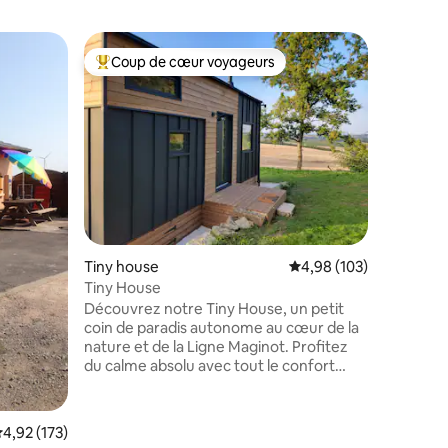
Maison d
Coup de cœur voyageurs
Coup de
Coups de cœur voyageurs les plus appréciés
Coup de
Studio Os
Studio Os
18m2 à D
de Nancy 
d'autorou
voie vert
lit 2 plac
bain (do
Idéal coupl
de statio
taires : 4,97 sur 5
Tiny house
Évaluation moyenne sur
4,98 (103)
places ma
indépendant au 
Tiny House
plus d'in
Découvrez notre Tiny House, un petit
coin de paradis autonome au cœur de la
nature et de la Ligne Maginot. Profitez
du calme absolu avec tout le confort
moderne : eau de pluie filtrée, panneaux
solaires, toilettes sèches. L'intérieur offre
une cuisine équipée, une salle de
valuation moyenne sur la base de 173 commentaires : 4,92 sur 5
4,92 (173)
douche, un salon avec canapé-lit, et une