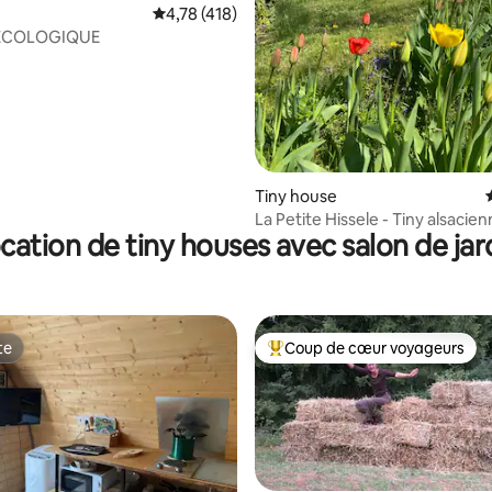
Évaluation moyenne sur la base de 418 comme
4,78 (418)
ÉCOLOGIQUE
r la base de 91 commentaires : 4,59 sur 5
Tiny house
La Petite Hissele - Tiny alsacie
cation de tiny houses avec salon de jar
te
Coup de cœur voyageurs
te
Coups de cœur voyageurs les p