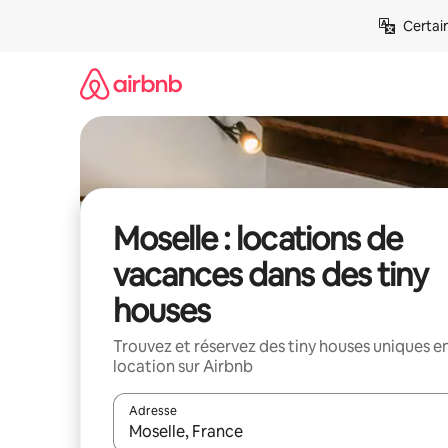
Aller
Certai
directement
au
contenu
Moselle : locations de
vacances dans des tiny
houses
Trouvez et réservez des tiny houses uniques e
location sur Airbnb
Adresse
Lorsque les résultats s'affichent, utilisez les flèc