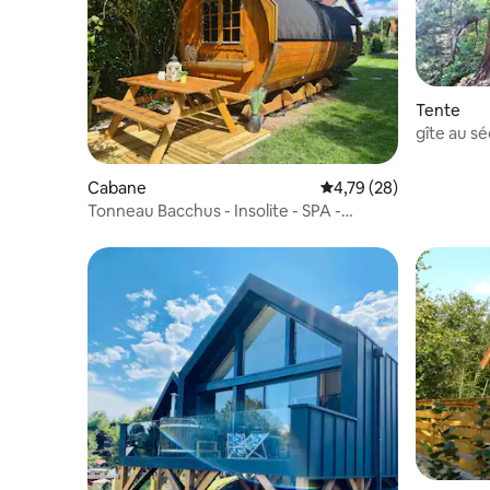
Tente
gîte au sé
Cabane
Évaluation moyenne su
4,79 (28)
Tonneau Bacchus - Insolite - SPA -
Massage - Repas