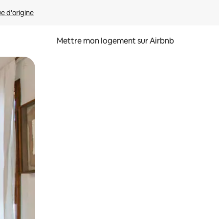
ue d'origine
Mettre mon logement sur Airbnb
sant glisser.