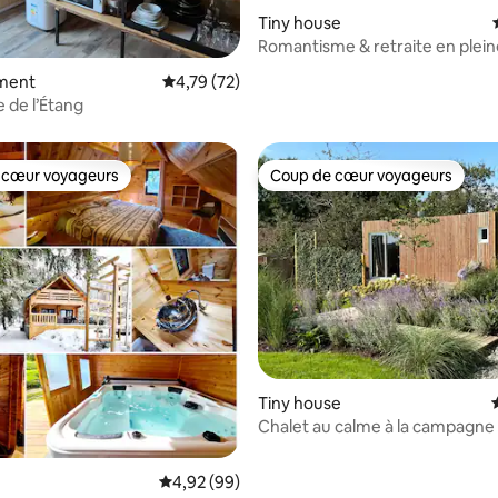
Tiny house
Romantisme & retraite en plein
 la base de 292 commentaires : 4,81 sur 5
ment
Évaluation moyenne sur la base de 72 comme
4,79 (72)
 de l’Étang
 cœur voyageurs
Coup de cœur voyageurs
 cœur voyageurs
Coup de cœur voyageurs
 la base de 40 commentaires : 4,95 sur 5
Tiny house
Chalet au calme à la campagne
Évaluation moyenne sur la base de 99 commen
4,92 (99)