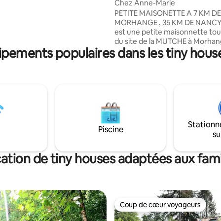
Chez Anne-Marie
poêle à bois. Mon logement
PETITE MAISONETTE A 7 KM DE
e est parfait pour les couples,
MORHANGE , 35 KM DE NANCY
eurs en solo, les voyageurs
est une petite maisonnette to
 et les familles (avec enfants).
du site de la MUTCHE à Morha
s non isolé.
ipements populaires dans les tiny hous
pourrez l'apprécier aussi pour 
emplacement avec vue sur les
Le logement est indépendant, 
lumineux, joli, avec petite cuisine, salle de
bain avec douche spacieuse, 2 g
confortables qui sont dans 2 pi
différentes, terrasse, grand pa
parfait pour les couples avec u
Stationn
enfants,également des voyage
Piscine
su
solo.
ation de tiny houses adaptées aux fami
Coup de cœur voyageurs
Coup de cœur voyageurs