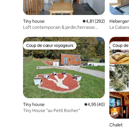
Tiny house
Évaluation moyenne sur
4,81 (292)
Héberge
Loft contemporain & jardin/terrasse
La Cabane
privatifs
Coup de cœur voyageurs
Coup de
Coup de cœur voyageurs
Coup de
Tiny house
Évaluation moyenne sur
4,95 (40)
Tiny House "au Petit Rocher"
Chalet