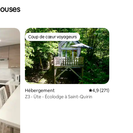
houses
Coup de cœur voyageurs
Coup de cœur voyageurs
Hébergement
Évaluation moyenne su
4,9 (271)
Z3 - Üte - Écolodge à Saint-Quirin
ntaires : 4,61 sur 5