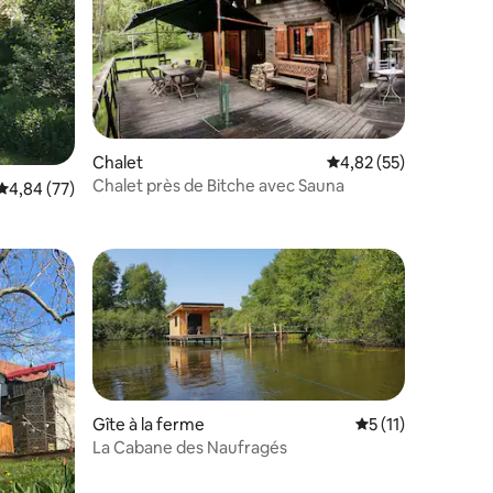
ntaires : 4,62 sur 5
Chalet
Évaluation moyenne su
4,82 (55)
Chalet près de Bitche avec Sauna
Évaluation moyenne sur la base de 77 commentaires : 4,84 sur 5
4,84 (77)
Gîte à la ferme
Évaluation moyenn
5 (11)
La Cabane des Naufragés