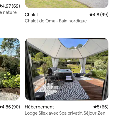
Évaluation moyenne sur la base de 69 commentaires : 4,97 sur 5
4,97 (69)
e nature
Chalet
Évaluation moyenne s
4,8 (99)
Chalet de Oma - Bain nordique
ntaires : 4,79 sur 5
Évaluation moyenne sur la base de 90 commentaires : 4,86 sur 5
4,86 (90)
Hébergement
Évaluation moyenne
5 (66)
Lodge Silex avec Spa privatif, Séjour Zen
taires : 4,92 sur 5