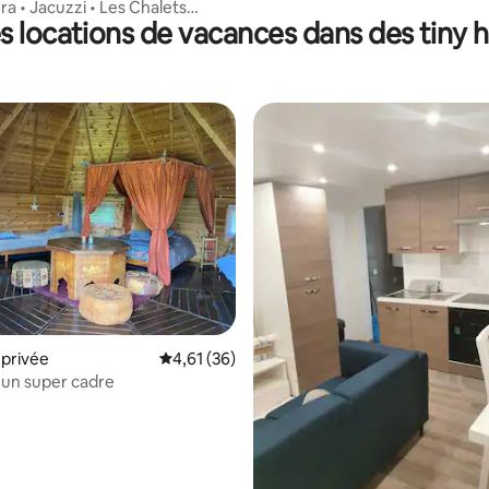
ra • Jacuzzi • Les Chalets
s locations de vacances dans des tiny 
privée
Évaluation moyenne sur la base de 36 comme
4,61 (36)
 un super cadre