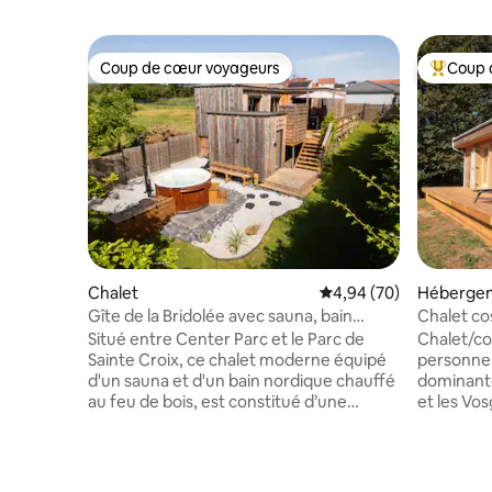
Coup de cœur voyageurs
Coup 
Coup de cœur voyageurs
Coups de
Chalet
Évaluation moyenne sur
4,94 (70)
Héberge
Gîte de la Bridolée avec sauna, bain
Chalet co
nordique
Pierre
Situé entre Center Parc et le Parc de
Chalet/co
Sainte Croix, ce chalet moderne équipé
personnes. Plein Sud, Vue panor
d'un sauna et d'un bain nordique chauffé
dominante 
au feu de bois, est constitué d’une
et les Vos
chambre au lit double, d’un salon
Proche du
agréable avec canapé convertible
activités 
confortable, une cuisine ouverte toute
apprécier
équipée donnant sur une grande
le calme, 