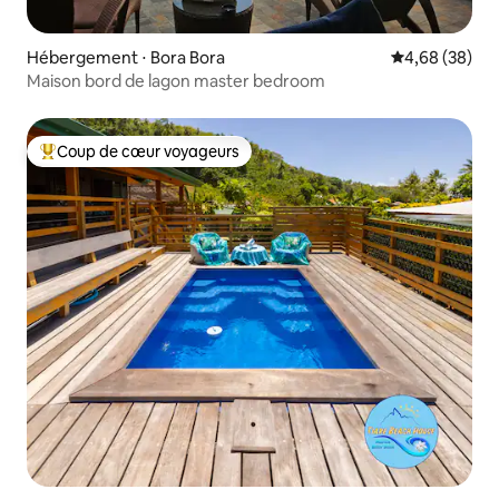
Hébergement ⋅ Bora Bora
Évaluation mo
4,68 (38)
Maison bord de lagon master bedroom
Coup de cœur voyageurs
Coups de cœur voyageurs les plus appréciés