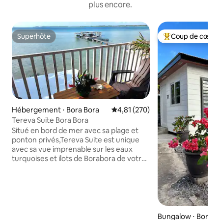
plus encore.
Superhôte
Coup de cœur 
Superhôte
Coups de cœur vo
Hébergement ⋅ Bora Bora
Évaluation moyenne sur la base 
4,81 (270)
Tereva Suite Bora Bora
Situé en bord de mer avec sa plage et
ponton privés,Tereva Suite est unique
avec sa vue imprenable sur les eaux
turquoises et ilots de Borabora de votre
deck privatif sur pilotis au dessus du
lagon avec les spots de snorkling a vos
pieds! Nous assurons les transferts au
check in et out(avec arret supermarché)
, nous communiquer les horaires
d'arrivée/départ . Vélos ,kayaks,paddle,
Bungalow ⋅ Bora-B