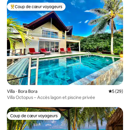
Coup de cœur voyageurs
Coups de cœur voyageurs les plus appréciés
Villa ⋅ Bora Bora
Évaluation
5 (29)
Villa Octopus – Accès lagon et piscine privée
Coup de cœur voyageurs
Coup de cœur voyageurs