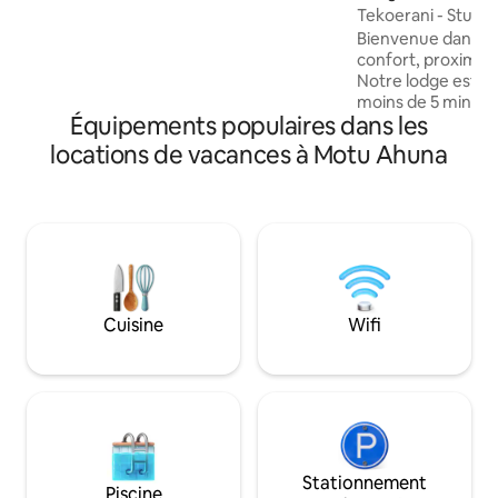
sont a disposition gratuitement pour
Tekoerani - Studio
apprécier votre sejour, possibilité de
Bienvenue dans not
louer nos voitures,sccoter. A bientot!
confort, proximité 
Notre lodge est id
moins de 5 minutes
Équipements populaires dans les
Vaitape. Il se co
maison familiale s
locations de vacances à Motu Ahuna
bungalows privés e
(espace commun o
équipé pour cuisin
moments conviviaux. À prox
immédiate : magas
bijouteries, restau
pharmacie, tout c
besoin est accessib
Cuisine
Wifi
Stationnement
Piscine