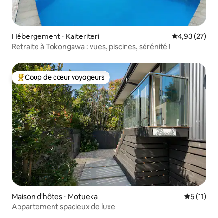
Hébergement ⋅ Kaiteriteri
Évaluation mo
4,93 (27)
Retraite à Tokongawa : vues, piscines, sérénité !
Coup de cœur voyageurs
Coups de cœur voyageurs les plus appréciés
Maison d'hôtes ⋅ Motueka
Évaluatio
5 (11)
Appartement spacieux de luxe