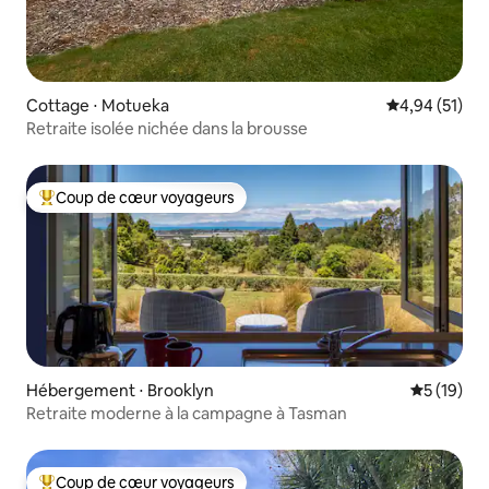
Cottage ⋅ Motueka
Évaluation mo
4,94 (51)
Retraite isolée nichée dans la brousse
Coup de cœur voyageurs
Coups de cœur voyageurs les plus appréciés
Hébergement ⋅ Brooklyn
Évaluation
5 (19)
Retraite moderne à la campagne à Tasman
Coup de cœur voyageurs