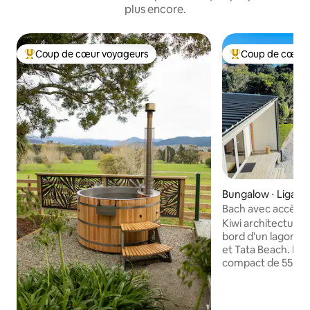
plus encore.
Coup de cœur voyageurs
Coup de cœur 
Coups de cœur voyageurs les plus appréciés
Coups de cœur vo
Bungalow ⋅ Ligar 
Bach avec accès pr
2 kayaks
Kiwi architectural
bord d'un lagon à 
et Tata Beach. Le Bach est un logement
compact de 55 m²
terrasse abritée e
soleil toute la jo
principale est rel