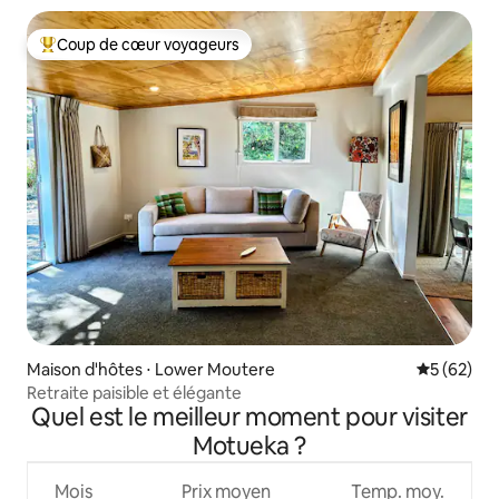
Coup de cœur voyageurs
Coups de cœur voyageurs les plus appréciés
Maison d'hôtes ⋅ Lower Moutere
Évaluation
5 (62)
Retraite paisible et élégante
Quel est le meilleur moment pour visiter
Motueka ?
Mois
Prix moyen
Temp. moy.