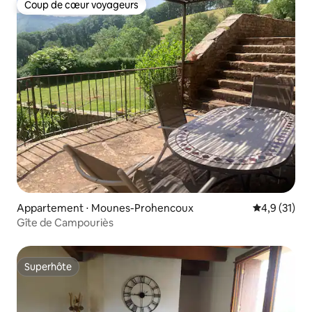
Coup de cœur voyageurs
Coup de cœur voyageurs
Appartement ⋅ Mounes-Prohencoux
Évaluation m
4,9 (31)
Gîte de Campouriès
Superhôte
Superhôte