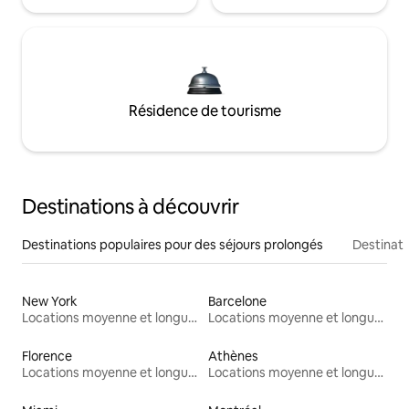
Résidence de tourisme
Destinations à découvrir
Destinations populaires pour des séjours prolongés
Destinati
New York
Barcelone
Locations moyenne et longue durée
Locations moyenne et longue durée
Florence
Athènes
Locations moyenne et longue durée
Locations moyenne et longue durée