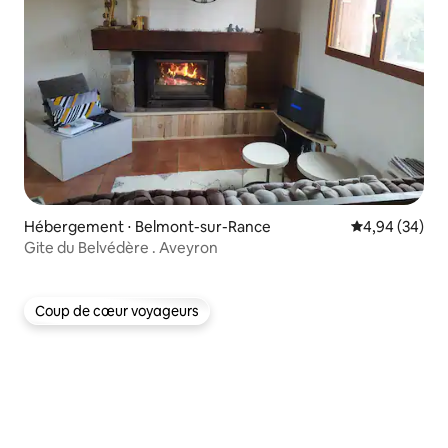
Hébergement ⋅ Belmont-sur-Rance
Évaluation mo
4,94 (34)
Gite du Belvédère . Aveyron
Coup de cœur voyageurs
Coup de cœur voyageurs