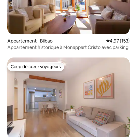
Appartement ⋅ Bilbao
Évaluation moy
4,97 (153)
Appartement historique à Monappart Cristo avec parking
Coup de cœur voyageurs
Coup de cœur voyageurs