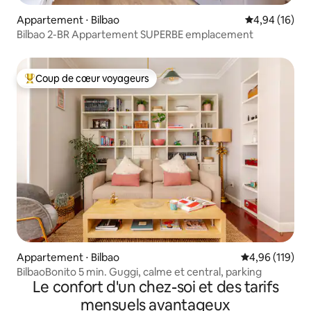
Appartement ⋅ Bilbao
Évaluation mo
4,94 (16)
Bilbao 2-BR Appartement SUPERBE emplacement
Coup de cœur voyageurs
Coups de cœur voyageurs les plus appréciés
Appartement ⋅ Bilbao
Évaluation moy
4,96 (119)
BilbaoBonito 5 min. Guggi, calme et central, parking
Le confort d'un chez-soi et des tarifs
mensuels avantageux