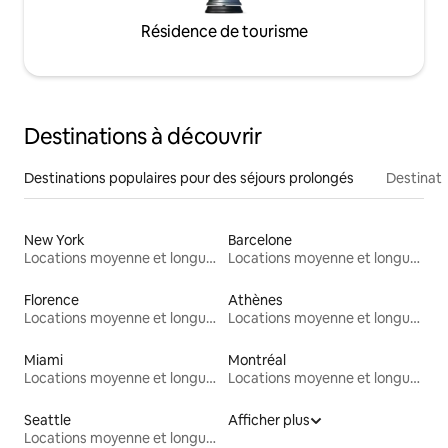
Résidence de tourisme
Destinations à découvrir
Destinations populaires pour des séjours prolongés
Destinati
New York
Barcelone
Locations moyenne et longue durée
Locations moyenne et longue durée
Florence
Athènes
Locations moyenne et longue durée
Locations moyenne et longue durée
Miami
Montréal
Locations moyenne et longue durée
Locations moyenne et longue durée
Seattle
Afficher plus
Locations moyenne et longue durée