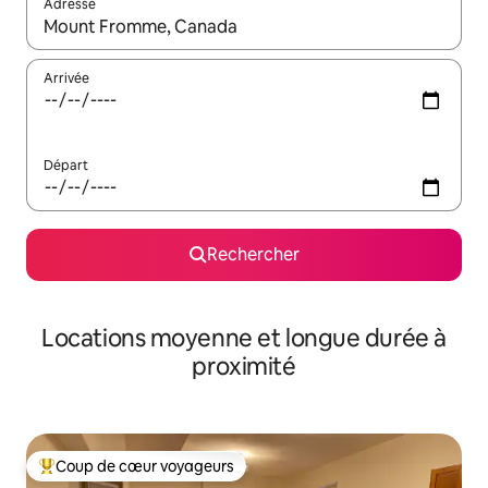
Adresse
Lorsque les résultats s'affichent, utilisez les flèches vers le hau
Arrivée
Départ
Rechercher
Locations moyenne et longue durée à
proximité
Coup de cœur voyageurs
Coups de cœur voyageurs les plus appréciés