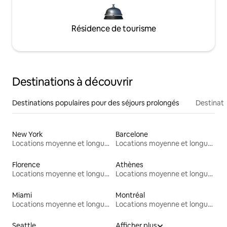
Résidence de tourisme
Destinations à découvrir
Destinations populaires pour des séjours prolongés
Destinati
New York
Barcelone
Locations moyenne et longue durée
Locations moyenne et longue durée
Florence
Athènes
Locations moyenne et longue durée
Locations moyenne et longue durée
Miami
Montréal
Locations moyenne et longue durée
Locations moyenne et longue durée
Seattle
Afficher plus