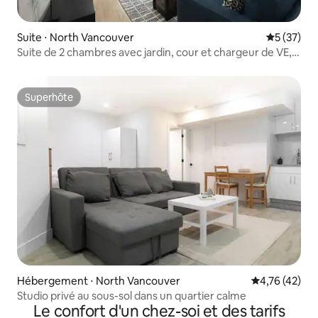
Suite ⋅ North Vancouver
Évaluation
5 (37)
Suite de 2 chambres avec jardin, cour et chargeur de VE,
près de Grouse Mtn
Superhôte
Superhôte
Hébergement ⋅ North Vancouver
Évaluation mo
4,76 (42)
Studio privé au sous-sol dans un quartier calme
Le confort d'un chez-soi et des tarifs