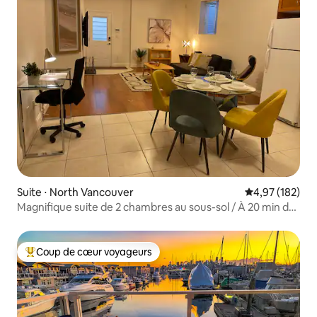
Suite ⋅ North Vancouver
Évaluation moy
4,97 (182)
Magnifique suite de 2 chambres au sous-sol / À 20 min du
centre-ville
Coup de cœur voyageurs
Coups de cœur voyageurs les plus appréciés