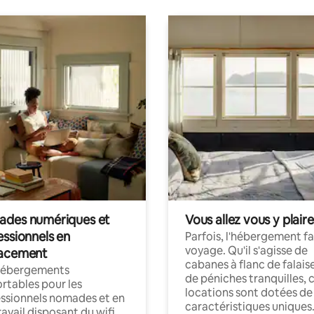
des numériques et
Vous allez vous y plaire
essionnels en
Parfois, l'hébergement fai
voyage. Qu'il s'agisse de
acement
cabanes à flanc de falais
hébergements
de péniches tranquilles, 
rtables pour les
locations sont dotées de
ssionnels nomades et en
caractéristiques uniques
ravail disposant du wifi