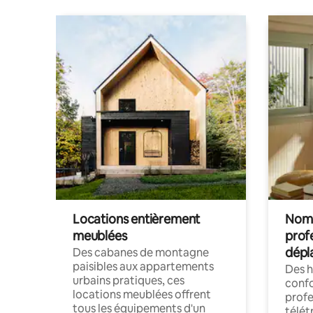
Locations entièrement
Noma
meublées
prof
dépl
Des cabanes de montagne
paisibles aux appartements
Des 
urbains pratiques, ces
confo
locations meublées offrent
profe
tous les équipements d'un
télét