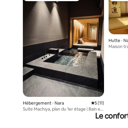
Hutte ⋅ N
Maison tr
[B&B Mat
Hébergement ⋅ Nara
Évaluation moyenne
5 (11)
Suite Machiya, plan du 1er étage | Bain en
Le confor
plein air | Nara