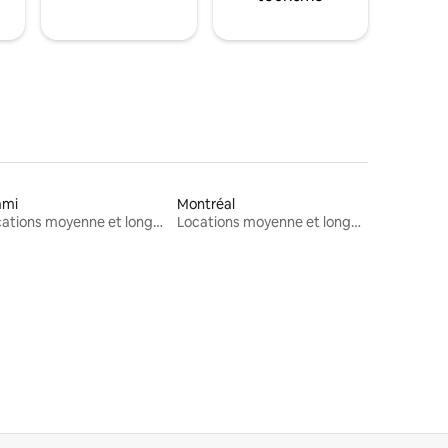
ami
Montréal
Locations moyenne et longue durée
Locations moyenne et longue durée