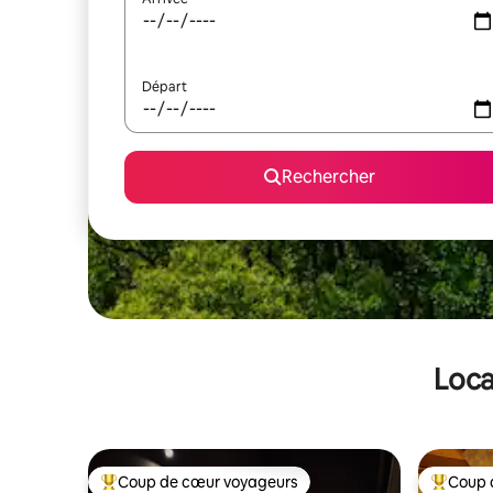
Départ
Rechercher
Loca
Coup de cœur voyageurs
Coup 
Coups de cœur voyageurs les plus appréciés
Coups de