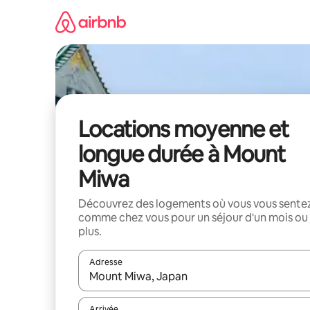
Aller
directement
au
contenu
Locations moyenne et
longue durée à Mount
Miwa
Découvrez des logements où vous vous sente
comme chez vous pour un séjour d'un mois ou
plus.
Adresse
Lorsque les résultats s'affichent, utilisez les flèc
Arrivée