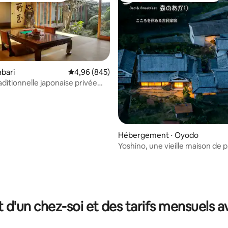
abari
Évaluation moyenne sur la base de 845 commen
4,96 (845)
aditionnelle japonaise privée
sukaze]
Hébergement ⋅ Oyodo
Yoshino, une vieille maison de p
100 ans / Petit-déjeuner et dîner
Limité à un groupe par jour / U
auberge calme entourée de ve
 sur la base de 11 commentaires : 5 sur 5
t d'un chez-soi et des tarifs mensuels 