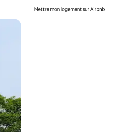
Mettre mon logement sur Airbnb
sant glisser.