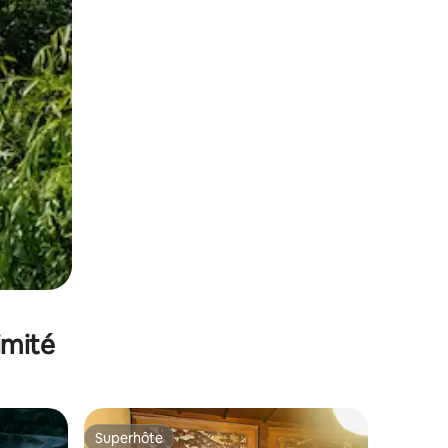
imité
Superhôte
lus appréciés
Superhôte