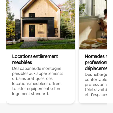
Locations entièrement
Nomades num
meublées
professionnel
déplacement
Des cabanes de montagne
paisibles aux appartements
Des hébergem
urbains pratiques, ces
confortables p
locations meublées offrent
professionnels
tous les équipements d'un
télétravail dis
logement standard.
et d'espaces de