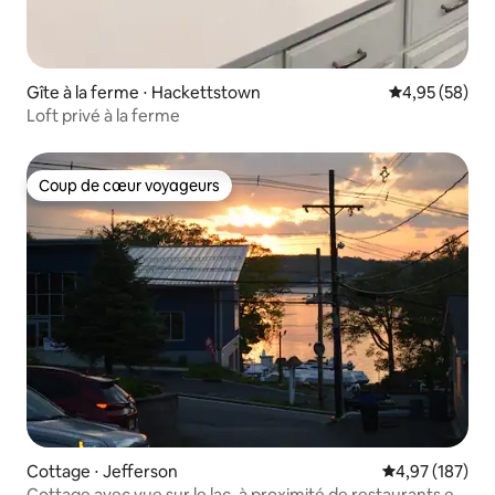
Gîte à la ferme ⋅ Hackettstown
Évaluation mo
4,95 (58)
Loft privé à la ferme
Coup de cœur voyageurs
Coup de cœur voyageurs
Cottage ⋅ Jefferson
Évaluation moy
4,97 (187)
Cottage avec vue sur le lac, à proximité de restaurants et