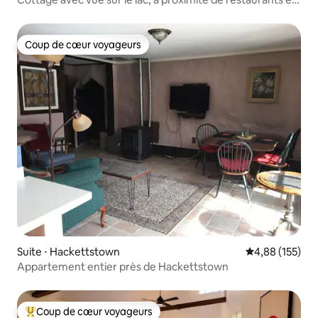
de lieux de réception de mariages
Coup de cœur voyageurs
Coup de cœur voyageurs
Suite ⋅ Hackettstown
Évaluation moy
4,88 (155)
Appartement entier près de Hackettstown
Coup de cœur voyageurs
Coups de cœur voyageurs les plus appréciés