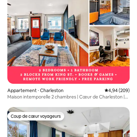
Appartement ⋅ Charleston
Évaluation moy
4,94 (209)
Maison intemporelle 2 chambres | Cœur de Charleston |
King St
Coup de cœur voyageurs
Coup de cœur voyageurs