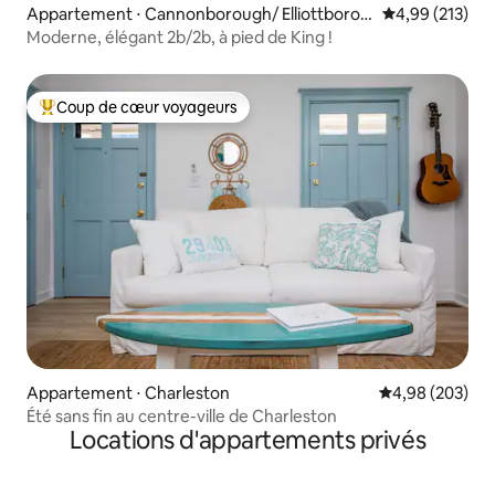
Appartement ⋅ Cannonborough/ Elliottborou
Évaluation moy
4,99 (213)
gh
Moderne, élégant 2b/2b, à pied de King !
Coup de cœur voyageurs
Coups de cœur voyageurs les plus appréciés
Appartement ⋅ Charleston
Évaluation moy
4,98 (203)
Été sans fin au centre-ville de Charleston
Locations d'appartements privés