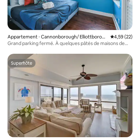
Appartement ⋅ Cannonborough/ Elliottboroug
Évaluation mo
4,59 (22)
h
Grand parking fermé. À quelques pâtés de maisons de
King St. Jacuzzi
Superhôte
Superhôte