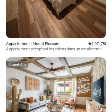
Appartement ⋅ Mount Pleasant
Évaluation mo
4,97 (75)
Appartement acceptant les chiens dans un emplacement
privilégié !
Superhôte
Superhôte