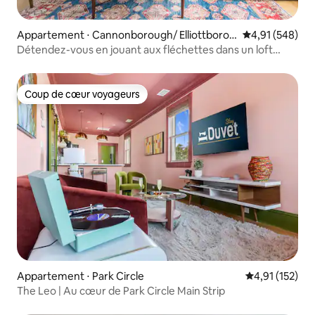
Appartement ⋅ Cannonborough/ Elliottborou
Évaluation moy
4,91 (548)
gh
Détendez-vous en jouant aux fléchettes dans un loft
bohème
Coup de cœur voyageurs
Coup de cœur voyageurs
Appartement ⋅ Park Circle
Évaluation moy
4,91 (152)
The Leo | Au cœur de Park Circle Main Strip