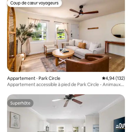
Coup de cœur voyageurs
Coup de cœur voyageurs
Appartement ⋅ Park Circle
Évaluation moy
4,94 (132)
Appartement accessible à pied de Park Circle - Animaux
acceptés !
Superhôte
Superhôte