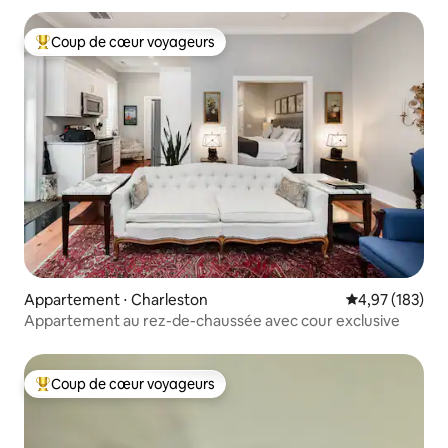
Coup de cœur voyageurs
Coups de cœur voyageurs les plus appréciés
Appartement ⋅ Charleston
Évaluation moy
4,97 (183)
Appartement au rez-de-chaussée avec cour exclusive
Coup de cœur voyageurs
Coups de cœur voyageurs les plus appréciés