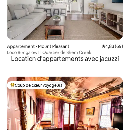
Appartement ⋅ Mount Pleasant
Évaluation mo
4,83 (69)
Loco Bungalow ! | Quartier de Shem Creek
Location d'appartements avec jacuzzi
Coup de cœur voyageurs
Coups de cœur voyageurs les plus appréciés