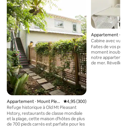
Appartement ⋅ Isl
Cabine avec vue sur
Palms, SC !
Faites de vos pro
moment inoubliabl
notre appartemen
de mer. Réveillez
imprenable sur le l
l'Atlantique, puis 
profiter de l'accès 
piscine et du seul q
Après une longue 
votre cuisine ent
votre salon confor
Appartement ⋅ Mount Pleas
Évaluation moyenne sur la base 
4,95 (300)
idéal pour profiter
ant
Refuge historique à Old Mt Pleasant
soirée de jeu ou s
Hstory, restaurants de classe mondiale
détente. Vous n'a
et la plage, cette maison d'hôtes de plus
cuisiner ? Les bou
de 700 pieds carrés est parfaite pour les