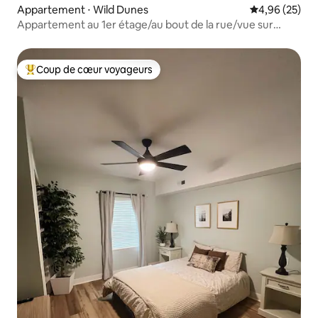
Appartement ⋅ Wild Dunes
Évaluation mo
4,96 (25)
Appartement au 1er étage/au bout de la rue/vue sur
l'océan/accès à la plage
Coup de cœur voyageurs
Coups de cœur voyageurs les plus appréciés