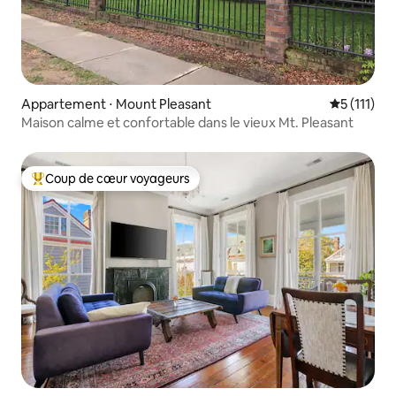
Appartement ⋅ Mount Pleasant
Évaluation
5 (111)
Maison calme et confortable dans le vieux Mt. Pleasant
Coup de cœur voyageurs
Coups de cœur voyageurs les plus appréciés