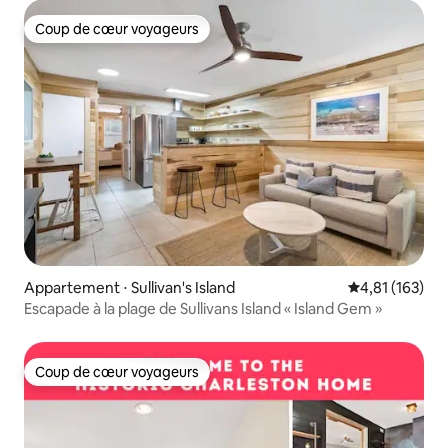
Coup de cœur voyageurs
Coup de cœur voyageurs
Appartement ⋅ Sullivan's Island
Évaluation moy
4,81 (163)
Escapade à la plage de Sullivans Island « Island Gem »
Coup de cœur voyageurs
Coup de cœur voyageurs