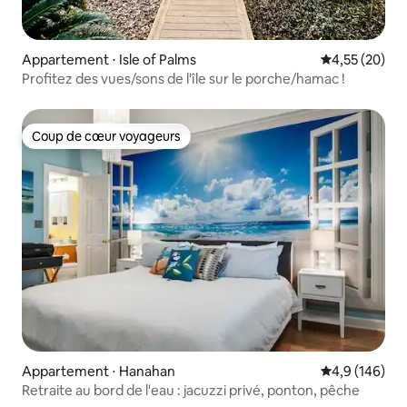
Appartement ⋅ Isle of Palms
Évaluation mo
4,55 (20)
Profitez des vues/sons de l'île sur le porche/hamac !
Coup de cœur voyageurs
Coup de cœur voyageurs
Appartement ⋅ Hanahan
Évaluation mo
4,9 (146)
Retraite au bord de l'eau : jacuzzi privé, ponton, pêche