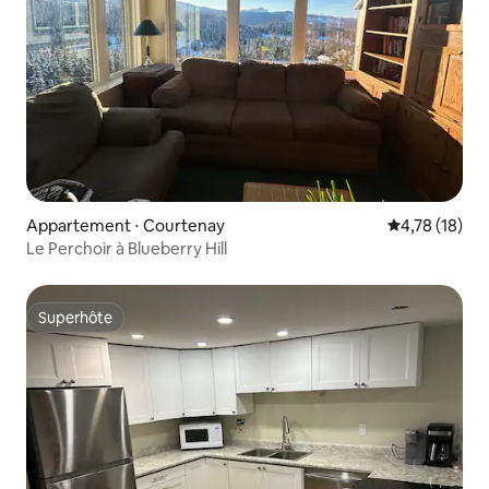
Appartement ⋅ Courtenay
Évaluation mo
4,78 (18)
Le Perchoir à Blueberry Hill
Superhôte
Superhôte