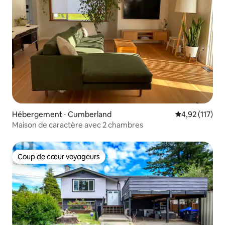
Hébergement ⋅ Cumberland
Évaluation moy
4,92 (117)
Maison de caractère avec 2 chambres
Coup de cœur voyageurs
Coup de cœur voyageurs