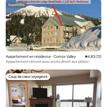
Superhôte
Superhôte
Appartement en résidence ⋅ Comox Valley
Évaluation mo
4,83 (12)
Appartement rénové avec accès direct aux pistes !
Coup de cœur voyageurs
Coup de cœur voyageurs