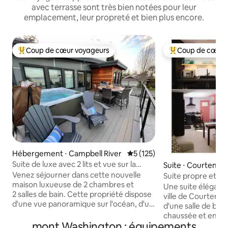
avec terrasse sont très bien notées pour leur
emplacement, leur propreté et bien plus encore.
Coup de cœur voyageurs
Coup de cœur 
Coups de cœur voyageurs les plus appréciés
Coups de cœur vo
Hébergement ⋅ Campbell River
Évaluation moyenne sur la ba
5 (125)
Suite de luxe avec 2 lits et vue sur la
Suite ⋅ Courtenay
montagne - EV
Venez séjourner dans cette nouvelle
Suite propre et c
maison luxueuse de 2 chambres et
Courtenay
Une suite élégante
2 salles de bain. Cette propriété dispose
ville de Courtenay.
d'une vue panoramique sur l'océan, d'un
d'une salle de bain
jacuzzi, d'une grande terrasse, d'un
chaussée et entiè
chargeur de VE de niveau 2 et de tous
mont Washington : équipements
Laveuse/sécheuse,