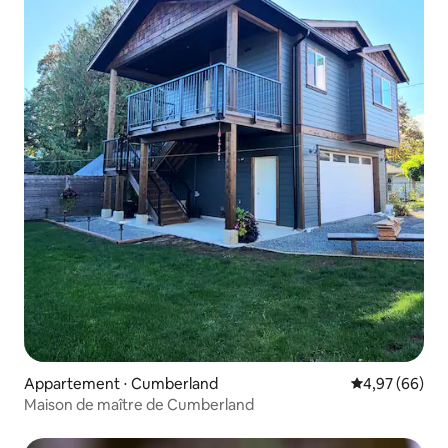
Appartement ⋅ Cumberland
Évaluation mo
4,97 (66)
Maison de maître de Cumberland