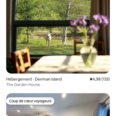
Hébergement ⋅ Denman Island
Évaluation moy
4,98 (133)
The Garden House
Coup de cœur voyageurs
Coup de cœur voyageurs