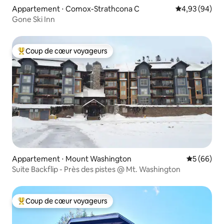
Appartement ⋅ Comox-Strathcona C
Évaluation mo
4,93 (94)
Gone Ski Inn
Coup de cœur voyageurs
Coups de cœur voyageurs les plus appréciés
Appartement ⋅ Mount Washington
Évaluation
5 (66)
Suite Backflip - Près des pistes @ Mt. Washington
Coup de cœur voyageurs
Coups de cœur voyageurs les plus appréciés