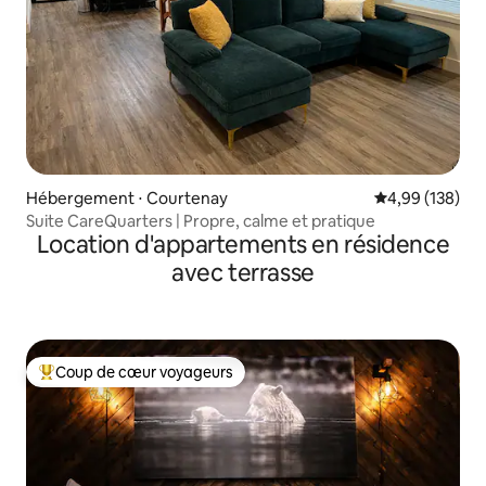
Hébergement ⋅ Courtenay
Évaluation moy
4,99 (138)
Suite CareQuarters | Propre, calme et pratique
Location d'appartements en résidence
avec terrasse
Coup de cœur voyageurs
Coups de cœur voyageurs les plus appréciés