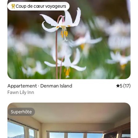
Coup de cœur voyageurs
Coups de cœur voyageurs les plus appréciés
Appartement ⋅ Denman Island
Évaluation
5 (17)
Fawn Lily Inn
Superhôte
Superhôte