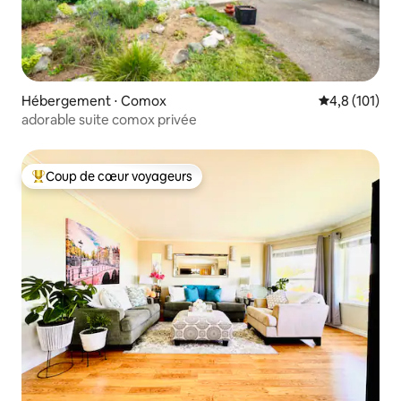
Hébergement ⋅ Comox
Évaluation mo
4,8 (101)
adorable suite comox privée
Coup de cœur voyageurs
Coups de cœur voyageurs les plus appréciés