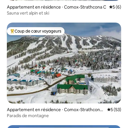
Appartement en résidence ⋅ Comox-Strathcona C
Évaluatio
5 (6)
Sauna vert alpin et ski
Coup de cœur voyageurs
Coups de cœur voyageurs les plus appréciés
Appartement en résidence ⋅ Comox-Strathcona
Évaluation
5 (53)
C
Paradis de montagne