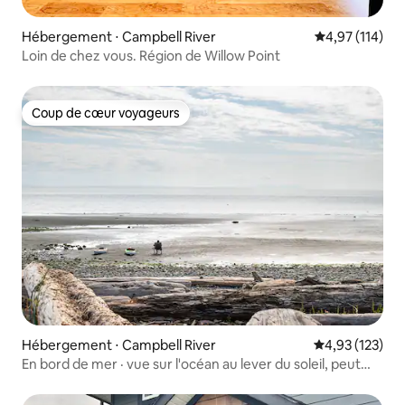
Hébergement ⋅ Campbell River
Évaluation moy
4,97 (114)
Loin de chez vous. Région de Willow Point
Coup de cœur voyageurs
Coup de cœur voyageurs
Hébergement ⋅ Campbell River
Évaluation moy
4,93 (123)
En bord de mer · vue sur l'océan au lever du soleil, peut
accueillir 10 personnes, barbecue