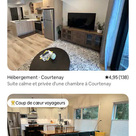
Hébergement ⋅ Courtenay
Évaluation moy
4,95 (138)
Suite calme et privée d'une chambre à Courtenay
Coup de cœur voyageurs
Coups de cœur voyageurs les plus appréciés