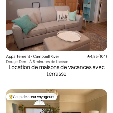
Appartement ⋅ Campbell River
Évaluation moy
4,85 (104)
Doug's Den - À 5 minutes de l'océan
Location de maisons de vacances avec
terrasse
Coup de cœur voyageurs
Coups de cœur voyageurs les plus appréciés