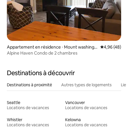
Appartement en résidence ⋅ Mount washingt
Évaluation mo
4,96 (48)
on
Alpine Haven Condo de 2 chambres
Destinations à découvrir
Destinations à proximité
Autres types de logements
Lie
Seattle
Vancouver
Locations de vacances
Locations de vacances
Whistler
Kelowna
Locations de vacances
Locations de vacances