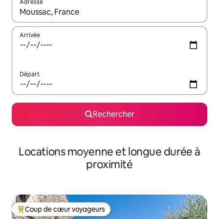
Adresse
Lorsque les résultats s'affichent, utilisez les flèches vers le hau
Arrivée
Départ
Rechercher
Locations moyenne et longue durée à
proximité
Coup de cœur voyageurs
Coups de cœur voyageurs les plus appréciés