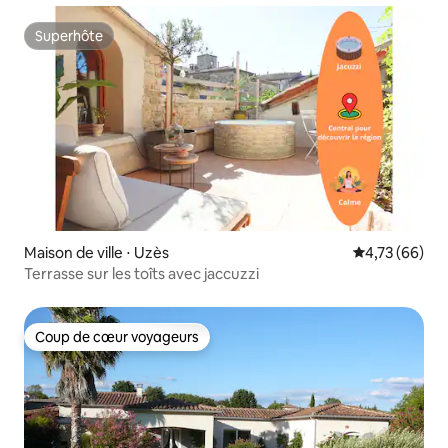
Superhôte
Superhôte
Maison de ville ⋅ Uzès
Évaluation mo
4,73 (66)
Terrasse sur les toîts avec jaccuzzi
Coup de cœur voyageurs
Coup de cœur voyageurs