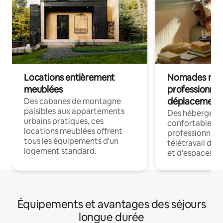
Locations entièrement
Nomades num
meublées
professionnel
déplacement
Des cabanes de montagne
paisibles aux appartements
Des hébergem
urbains pratiques, ces
confortables p
locations meublées offrent
professionnels
tous les équipements d'un
télétravail dis
logement standard.
et d'espaces de
Équipements et avantages des séjours
longue durée