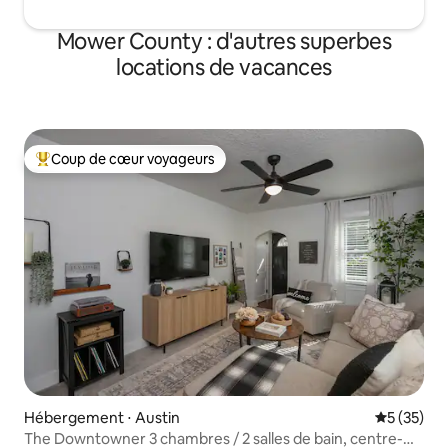
Mower County : d'autres superbes
locations de vacances
Coup de cœur voyageurs
Coups de cœur voyageurs les plus appréciés
Hébergement ⋅ Austin
Évaluation
5 (35)
The Downtowner 3 chambres / 2 salles de bain, centre-