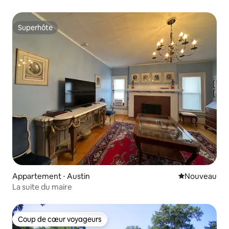
ville accessible à pied + patio
Superhôte
Superhôte
Appartement ⋅ Austin
Nouvel hébe
Nouveau
La suite du maire
Coup de cœur voyageurs
Coup de cœur voyageurs