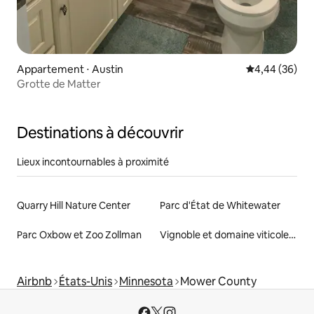
Appartement ⋅ Austin
Évaluation mo
4,44 (36)
Grotte de Matter
Destinations à découvrir
Lieux incontournables à proximité
Quarry Hill Nature Center
Parc d'État de Whitewater
Parc Oxbow et Zoo Zollman
Vignoble et domaine viticole Four Daughters
Airbnb
États-Unis
Minnesota
Mower County