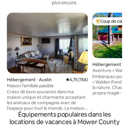
plus encore.
Coup de cœur 
Coups de cœur vo
Hébergement ⋅ Ste
Aventure « Walden
44 acres privés
Embarquez pour v
Hébergement ⋅ Austin
Évaluation moyenne sur la base 
4,75 (154)
« Walden Pond » et
Maison familiale paisible
la nature. Chaque saison apporte sa
Créez de bons souvenirs dans ma
propre magie : les
maison unique et charmante acceptant
flamboyantes en 
les animaux de compagnie avec de
crissement de la ne
l'espace pour tout le monde. La maison
nouvelle vie au pr
Équipements populaires dans les
est nichée dans un quartier calme et
et activités en été
charmant du sud-ouest d'Austin. Vous
de 2000 pieds car
locations de vacances à Mower County
êtes à quelques pas de nombreux parcs,
nom de « The Bung