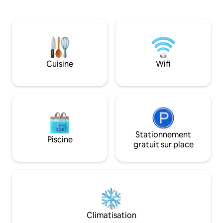
fêtes foraines et de Turtle Creek. À
cheminée romanti
l'intérieur de la maison, vous trouverez
2 salles de bain, 
de nombreux sièges, une cuisine
une immense salle
complète, 1,5 salle de bain, 3 chambres,
Facile d'accès en 
un bar à café et à vin, des jeux, des livres
Rochester et toute
et une buanderie au sous-sol. À
dégagées en hiver.
l'extérieur, vous et vos animaux de
du coronavirus actuel
Cuisine
Wifi
compagnie profiterez d'une cour arrière
d'informations ci-
entièrement clôturée, d'un foyer, d'un
patio, de meubles d'extérieur et d'un
barbecue.
Stationnement
Piscine
gratuit sur place
Climatisation