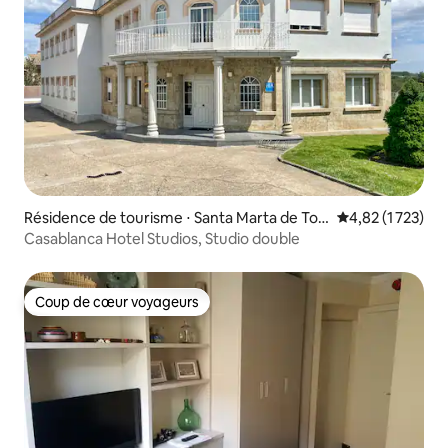
Résidence de tourisme ⋅ Santa Marta de Tor
Évaluation moye
4,82 (1 723)
mes
Casablanca Hotel Studios, Studio double
Coup de cœur voyageurs
Coup de cœur voyageurs