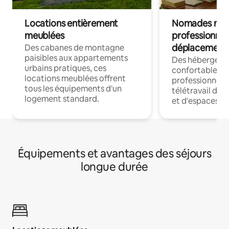
Locations entièrement
Nomades num
meublées
professionnel
déplacement
Des cabanes de montagne
paisibles aux appartements
Des hébergem
urbains pratiques, ces
confortables p
locations meublées offrent
professionnels
tous les équipements d'un
télétravail dis
logement standard.
et d'espaces de
Équipements et avantages des séjours
longue durée