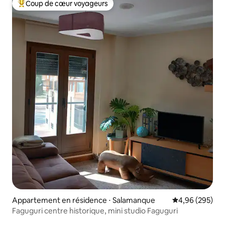
Coup de cœur voyageurs
Coups de cœur voyageurs les plus appréciés
Appartement en résidence ⋅ Salamanque
Évaluation moy
4,96 (295)
Faguguri centre historique, mini studio Faguguri