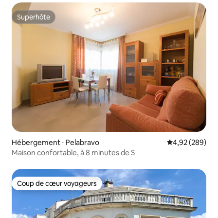
Superhôte
Superhôte
Hébergement ⋅ Pelabravo
Évaluation moy
4,92 (289)
Maison confortable, à 8 minutes de S
Coup de cœur voyageurs
Coup de cœur voyageurs