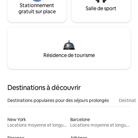
Stationnement
Salle de sport
gratuit sur place
Résidence de tourisme
Destinations à découvrir
Destinations populaires pour des séjours prolongés
Destinati
New York
Barcelone
Locations moyenne et longue durée
Locations moyenne et longue durée
Florence
Athènes