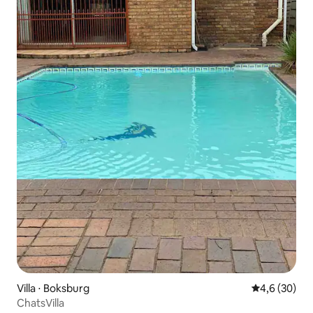
Villa ⋅ Boksburg
Évaluation m
4,6 (30)
ChatsVilla