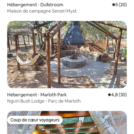
Hébergement ⋅ Dullstroom
Évaluation
5 (20)
Maison de campagne Sensiri Myst
Superhôte
Superhôte
Hébergement ⋅ Marloth Park
Évaluation m
4,8 (30)
Nguni Bush Lodge - Parc de Marloth
Coup de cœur voyageurs
Coup de cœur voyageurs