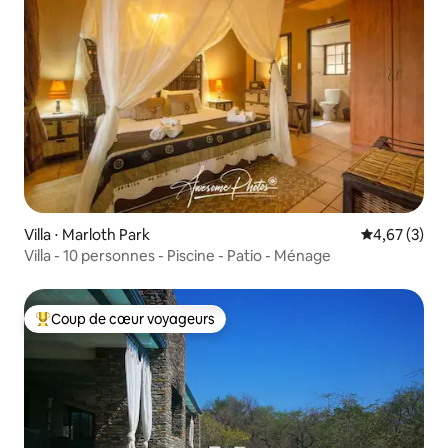
Villa ⋅ Marloth Park
Évaluation m
4,67 (3)
Villa - 10 personnes - Piscine - Patio - Ménage
Coup de cœur voyageurs
Coups de cœur voyageurs les plus appréciés