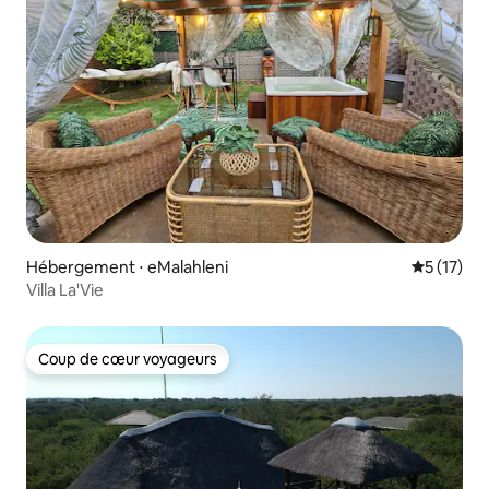
Hébergement ⋅ eMalahleni
Évaluation
5 (17)
Villa La'Vie
Coup de cœur voyageurs
Coup de cœur voyageurs