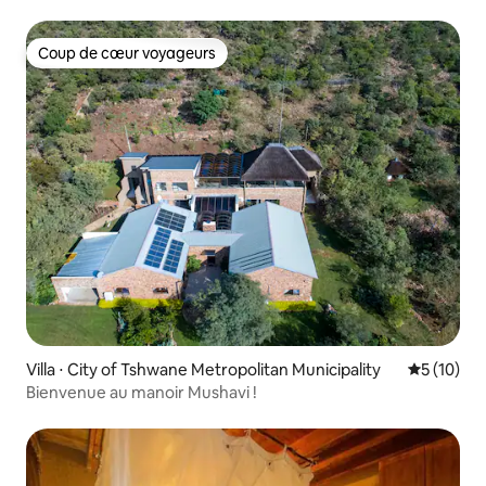
Coup de cœur voyageurs
Coup de cœur voyageurs
Villa ⋅ City of Tshwane Metropolitan Municipality
Évaluation
5 (10)
Bienvenue au manoir Mushavi !