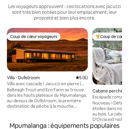
Les voyageurs approuvent : ces locations avec jacuzzi
sont très bien notées pour leur emplacement, leur
propreté et bien plus encore.
Coup de cœur voyageurs
Coup de cœur 
Coup de cœur voyageurs
Coups de cœur vo
Villa ⋅ Dullstroom
Évaluation moyenne sur la 
5 (6)
Villa avec cascade | Jacuzzi en pierre |
Élevage de truites
Balteagh Trout and Eco Farm se trouve
Cabane perchée ⋅
dans les hauts plateaux du Mpumalanga,
kansiedorp
Escapade romanti
au-dessus de Dullstroom, la première
dans les arbres en
Nouveau ! Détend
destination de pêche à la mouche
jacuzzi
étoiles dans notre
d'Afrique du Sud. Waterfall View South
au bois. La cabane dans les arbres Val
est l'une des quatre villas privées de la
D'Orcia est nichée
ferme, située au-dessus de sa propre
Mpumalanga : équipements populaires
surplombe le lit d'
cascade, avec accès à la pêche à la