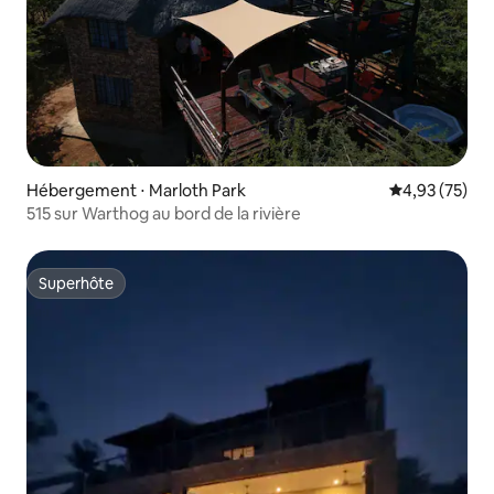
Hébergement ⋅ Marloth Park
Évaluation mo
4,93 (75)
515 sur Warthog au bord de la rivière
Superhôte
Superhôte