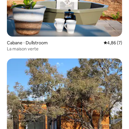
Cabane ⋅ Dullstroom
Évaluation m
4,86 (7)
La maison verte