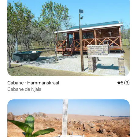
Cabane ⋅ Hammanskraal
Évaluatio
5 (3)
Cabane de Njala