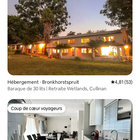
Hébergement ⋅ Bronkhorstspruit
Évaluation mo
4,81 (53)
Baraque de 30 lits | Retraite Wetlands, Cullinan
Coup de cœur voyageurs
Coup de cœur voyageurs