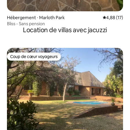
Hébergement ⋅ Marloth Park
Évaluation mo
4,88 (17)
Bliss - Sans pension
Location de villas avec jacuzzi
Coup de cœur voyageurs
Coup de cœur voyageurs