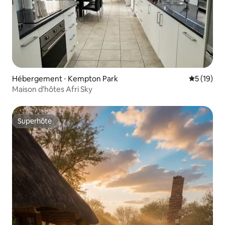
Hébergement ⋅ Kempton Park
Évaluation
5 (19)
Maison d'hôtes Afri Sky
Superhôte
Superhôte