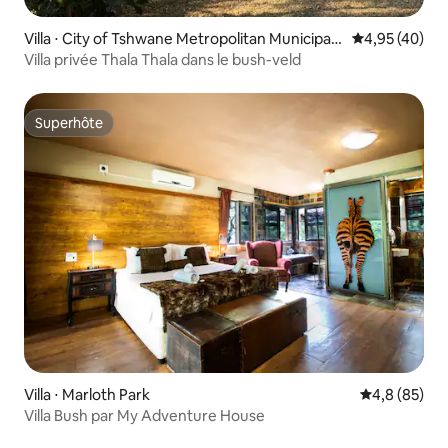
Villa ⋅ City of Tshwane Metropolitan Municipalit
Évaluation mo
4,95 (40)
y
Villa privée Thala Thala dans le bush-veld
Superhôte
Superhôte
Villa ⋅ Marloth Park
Évaluation m
4,8 (85)
Villa Bush par My Adventure House