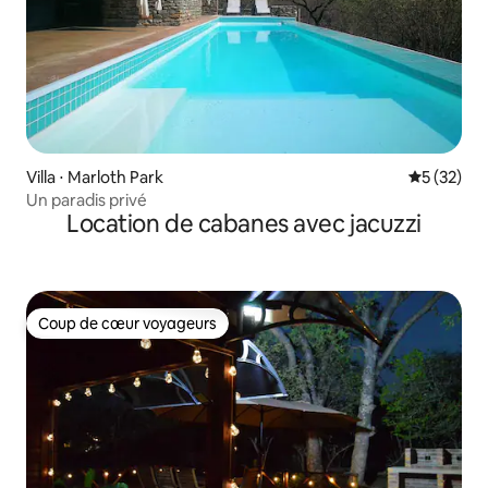
Villa ⋅ Marloth Park
Évaluation
5 (32)
Un paradis privé
Location de cabanes avec jacuzzi
Coup de cœur voyageurs
Coup de cœur voyageurs